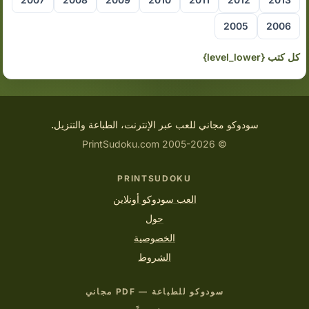
2005
2006
كل كتب {level_lower}
سودوكو مجاني للعب عبر الإنترنت، الطباعة والتنزيل.
© 2005-2026 PrintSudoku.com
PRINTSUDOKU
العب سودوكو أونلاين
حول
الخصوصية
الشروط
سودوكو للطباعة — PDF مجاني