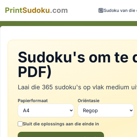
Print
Sudoku
.com
Sudoku van die
Sudoku's om te 
PDF)
Laai die 365 sudoku's op vlak medium uit
Papierformaat
Oriëntasie
Sluit die oplossings aan die einde in