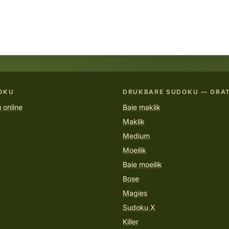
OKU
DRUKBARE SUDOKU — GRAT
 online
Baie maklik
Maklik
Medium
Moeilik
Baie moeilik
Bose
Magies
Sudoku X
Killer