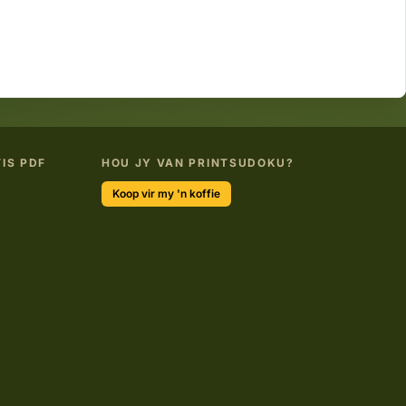
IS PDF
HOU JY VAN PRINTSUDOKU?
Koop vir my 'n koffie