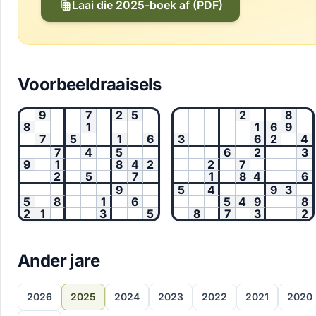
Laai die 2025-boek af (PDF)
Voorbeeldraaisels
9
7
2
5
2
8
8
1
1
6
9
7
5
1
6
3
6
2
4
7
4
5
6
2
3
9
1
8
4
2
2
7
2
5
7
1
8
4
6
9
5
4
9
3
5
8
1
6
5
4
9
8
2
1
3
5
8
7
3
2
Ander jare
2026
2025
2024
2023
2022
2021
2020