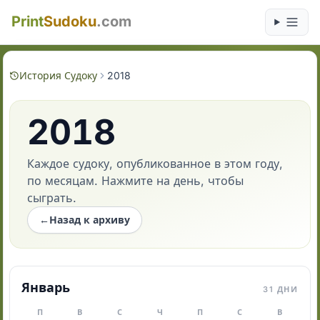
Print
Sudoku
.com
История Судоку
2018
2018
Каждое судоку, опубликованное в этом году,
по месяцам. Нажмите на день, чтобы
сыграть.
←
Назад к архиву
Январь
31 ДНИ
П
В
С
Ч
П
С
В