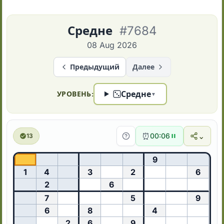
Средне
#7684
08 Aug 2026
Предыдущий
Далее
Средне
УРОВЕНЬ:
▼
⏰
⌄
00:07
13
9
1
4
3
2
6
2
6
7
5
9
6
8
4
2
6
9