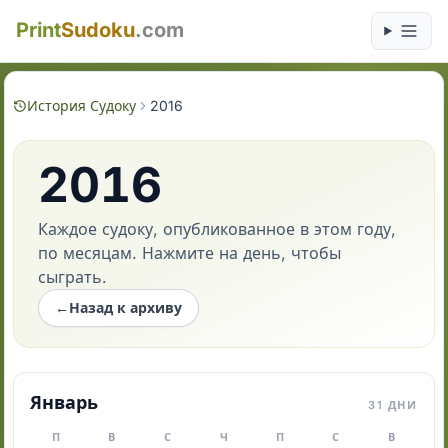
Print
Sudoku
.com
История Судоку
2016
2016
Каждое судоку, опубликованное в этом году,
по месяцам. Нажмите на день, чтобы
сыграть.
←
Назад к архиву
Январь
31 ДНИ
П
В
С
Ч
П
С
В