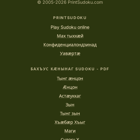
© 2005-2026 PrintSudoku.com
PRINTSUDOKU
Play Sudoku online
Мах тыххӕй
Конфиденциалондзинад
Уавӕртӕ
БАХЪУС КӔНЫНАГ SUDOKU - PDF
Тынг ӕнцон
Ӕнцон
Астӕуккаг
Зын
Тынг зын
Хъӕбӕр Хъыг
Маги
Судоку X