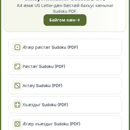
A4 ӕмӕ US Letter-дӕн бӕстӕй бахъус кӕнынаг
Sudoku PDF.
Байгом кӕн
Ӕгӕр рӕстӕг Sudoku (PDF)
Рӕстӕг Sudoku (PDF)
Астӕу Sudoku (PDF)
Хъӕздыг Sudoku (PDF)
Ӕгӕр хъӕздыг Sudoku (PDF)