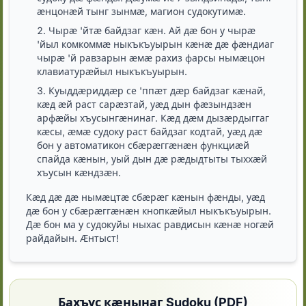
ӕнцонӕй тынг зынмӕ, магион судокутимӕ.
Чырӕ 'йтӕ байдзаг кӕн. Ай дӕ бон у чырӕ
'йыл комкоммӕ ныкъкъуырын кӕнӕ дӕ фӕндиаг
чырӕ 'й равзарын ӕмӕ рахиз фарсы нымӕцон
клавиатурӕйыл ныкъкъуырын.
Куыддӕриддӕр се 'ппӕт дӕр байдзаг кӕнай,
кӕд ӕй раст сарӕзтай, уӕд дын фӕзындзӕн
арфӕйы хъусынгӕнинаг. Кӕд дӕм дызӕрдыггаг
кӕсы, ӕмӕ судоку раст байдзаг кодтай, уӕд дӕ
бон у автоматикон сбӕрӕггӕнӕн функциӕй
спайда кӕнын, уый дын дӕ рӕдыдтыты тыххӕй
хъусын кӕндзӕн.
Кӕд дӕ дӕ нымӕцтӕ сбӕрӕг кӕнын фӕнды, уӕд
дӕ бон у сбӕрӕггӕнӕн кнопкӕйыл ныкъкъуырын.
Дӕ бон ма у судокуйы ныхас равдисын кӕнӕ ногӕй
райдайын. Ӕнтыст!
Бахъус кӕнынаг Sudoku (PDF)