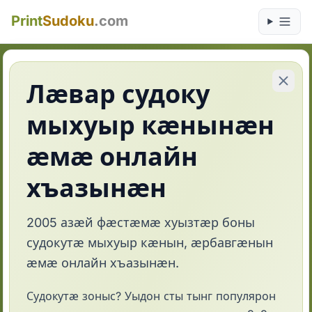
Print
Sudoku
.com
Лӕвар судоку
мыхуыр кӕнынӕн
ӕмӕ онлайн
хъазынӕн
2005 азӕй фӕстӕмӕ хуызтӕр боны
судокутӕ мыхуыр кӕнын, ӕрбавгӕнын
ӕмӕ онлайн хъазынӕн.
Судокутӕ зоныс? Уыдон сты тынг популярон