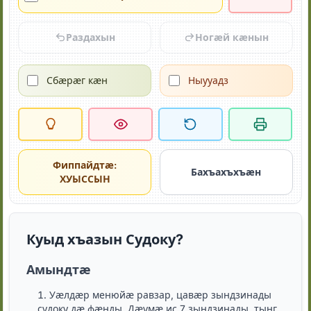
Раздахын
Ногӕй кӕнын
Сбӕрӕг кӕн
Ныууадз
Фиппайдтӕ:
Бахъахъхъӕн
ХУЫССЫН
Куыд хъазын Судоку?
Амындтӕ
Уӕлдӕр менюйӕ равзар, цавӕр зындзинады
судоку дӕ фӕнды. Дӕумӕ ис 7 зындзинады, тынг