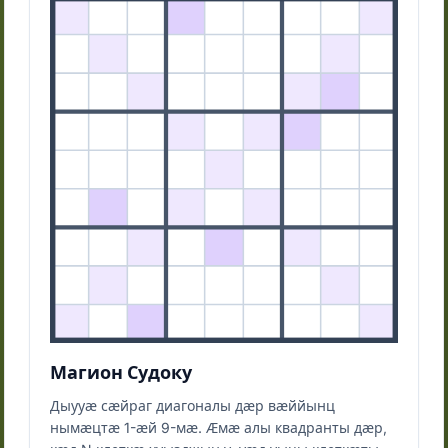
Магион Судоку
Дыууӕ сӕйраг диагоналы дӕр вӕййынц
нымӕцтӕ 1-ӕй 9-мӕ. Ӕмӕ алы квадранты дӕр,