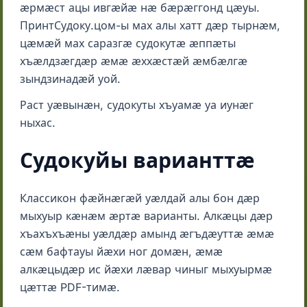
ӕрмӕст ацы ивгӕйӕ нӕ бӕрӕггонд цӕуы.
ПринтСудоку.цом-ы мах алы хатт дӕр тырнӕм,
цӕмӕй мах саразгӕ судокутӕ ӕппӕты
хъӕлдзӕгдӕр ӕмӕ ӕххӕстӕй ӕмбӕлгӕ
зындзинадӕй уой.
Раст уӕвынӕн, судокуты хъуамӕ уа иунӕг
ныхас.
Судокуйы варианттӕ
Классикон фӕйнӕгӕй уӕлдай алы бон дӕр
мыхуыр кӕнӕм ӕртӕ варианты. Алкӕцы дӕр
хъахъхъӕны уӕлдӕр амынд ӕгъдӕуттӕ ӕмӕ
сӕм бафтауы йӕхи ног домӕн, ӕмӕ
алкӕцыдӕр ис йӕхи лӕвар чиныг мыхуырмӕ
цӕттӕ PDF-тимӕ.