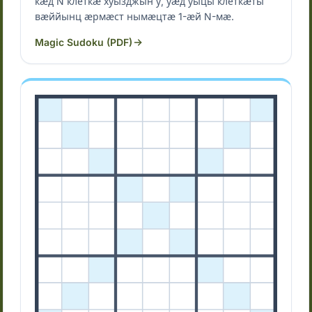
кӕд N клеткӕ хуызджын у, уӕд уыцы клеткӕты
вӕййынц ӕрмӕст нымӕцтӕ 1-ӕй N-мӕ.
Magic Sudoku (PDF)