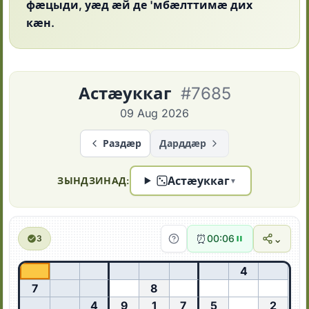
фӕцыди, уӕд ӕй де 'мбӕлттимӕ дих
кӕн.
Астӕуккаг
#7685
09 Aug 2026
Раздӕр
Дарддӕр
Астӕуккаг
ЗЫНДЗИНАД:
▼
⏰
⌄
00:07
3
4
7
8
4
9
1
7
5
2