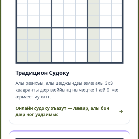
Традицион Судоку
Алы рӕнхъы, алы цӕджындзы ӕмӕ алы 3x3
квадранты дӕр вӕййынц нымӕцтӕ 1-ӕй 9-мӕ
ӕрмӕст иу хатт.
Онлайн судоку хъазут — лӕвар, алы бон
дӕр ног уадзимыс