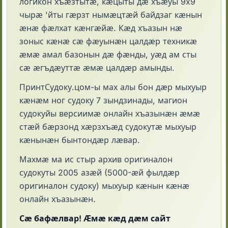
логикон хъӕзтытӕ, кӕцыты дӕ хъӕуы 9x9
чырӕ 'йты гӕрзт нымӕцтӕй байдзаг кӕнын
ӕнӕ фӕлхат кӕнгӕйӕ. Кӕд хъазын нӕ
зоныс кӕнӕ сӕ фӕуынӕн цалдӕр техникӕ
ӕмӕ амал базонын дӕ фӕнды, уӕд ам сты
сӕ ӕгъдӕуттӕ ӕмӕ цалдӕр амынды.
ПринтСудоку.цом-ы мах алы бон дӕр мыхуыр
кӕнӕм ног судоку 7 зындзинады, магион
судокуйы версиимӕ онлайн хъазынӕн ӕмӕ
стӕй бӕрзонд хӕрзхъӕд судокутӕ мыхуыр
кӕнынӕн бынтондӕр лӕвар.
Махмӕ ма ис стыр архив оригиналон
судокуты 2005 азӕй (5000-ӕй фылдӕр
оригиналон судоку) мыхуыр кӕнын кӕнӕ
онлайн хъазынӕн.
Сӕ бафӕлвар! Ӕмӕ кӕд дӕм сайт