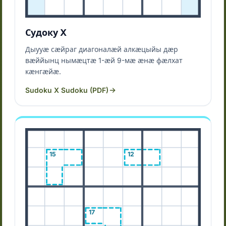
Судоку X
Дыууӕ сӕйраг диагоналӕй алкӕцыйы дӕр
вӕййынц нымӕцтӕ 1-ӕй 9-мӕ ӕнӕ фӕлхат
кӕнгӕйӕ.
Sudoku X Sudoku (PDF)
15
12
17