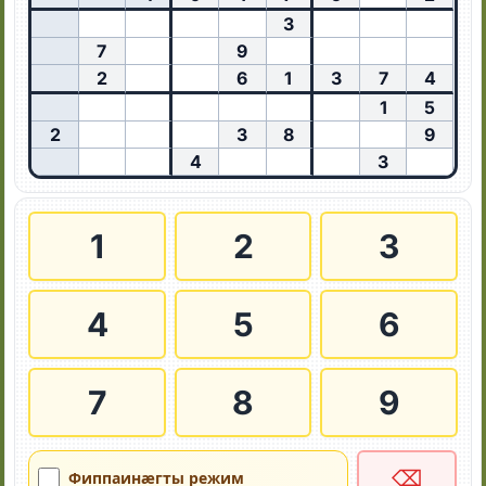
3
7
9
2
6
1
3
7
4
1
5
2
3
8
9
4
3
1
2
3
4
5
6
7
8
9
⌫
Фиппаинӕгты режим