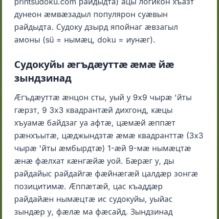
printsudoku.com райдыдта) ацы логикон хъазт
дунеон ӕмвӕзадыл популярон суӕвын
райдыдта. Судоку дзырд япойнаг ӕвзагыл
амоны (sü = нымӕц, doku = иунӕг).
Судокуйы ӕгъдӕуттӕ ӕмӕ йӕ
зындзинад
Ӕгъдӕуттӕ ӕнцон сты, уый у 9x9 чырӕ 'йты
гӕрзт, 9 3x3 квадрантӕй дихгонд, кӕцы
хъуамӕ байдзаг уа афтӕ, цӕмӕй ӕппӕт
рӕнхъытӕ, цӕджындзтӕ ӕмӕ квадранттӕ (3x3
чырӕ 'йты ӕмбырдтӕ) 1-ӕй 9-мӕ нымӕцтӕ
ӕнӕ фӕлхат кӕнгӕйӕ уой. Бӕрӕг у, ды
райдайыс райдайгӕ фӕйнӕгӕй цалдӕр зонгӕ
позицитимӕ. Ӕппӕтӕй, цас къаддӕр
райдайӕн нымӕцтӕ ис судокуйы, уыйас
зындӕр у, фӕлӕ ма фӕсайд. Зындзинад