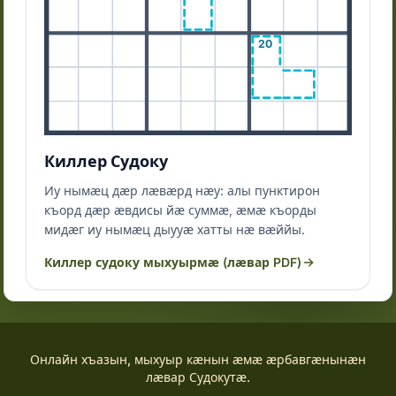
20
Киллер Судоку
Иу нымӕц дӕр лӕвӕрд нӕу: алы пунктирон
къорд дӕр ӕвдисы йӕ суммӕ, ӕмӕ къорды
мидӕг иу нымӕц дыууӕ хатты нӕ вӕййы.
Киллер судоку мыхуырмӕ (лӕвар PDF)
Онлайн хъазын, мыхуыр кӕнын ӕмӕ ӕрбавгӕнынӕн
лӕвар Судокутӕ.