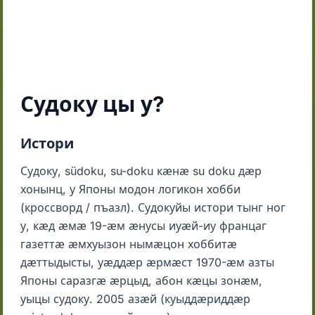
Судоку цы у?
Истори
Судоку, südoku, su-doku кӕнӕ su doku дӕр
хонынц, у Японы модон логикон хобби
(кроссворд / пъазл). Судокуйы истори тынг ног
у, кӕд ӕмӕ 19-ӕм ӕнусы иуӕй-иу францаг
газеттӕ ӕмхуызон нымӕцон хоббитӕ
дӕттыдысты, уӕддӕр ӕрмӕст 1970-ӕм азты
Японы саразгӕ ӕрцыд, абон кӕцы зонӕм,
уыцы судоку. 2005 азӕй (куыддӕриддӕр