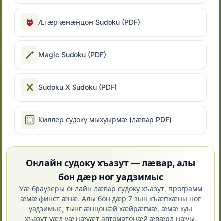
Ӕгӕр ӕнӕнцон Sudoku (PDF)
Magic Sudoku (PDF)
Sudoku X Sudoku (PDF)
Киллер судоку мыхуырмӕ (лӕвар PDF)
Онлайн судоку хъазут — лӕвар, алы
бон дӕр ног уадзимыс
Уӕ браузеры онлайн лӕвар судоку хъазут, программ
ӕмӕ финст ӕнӕ. Алы бон дӕр 7 зын къӕпхӕны ног
уадзимыс, тынг ӕнцонӕй хӕйрӕгмӕ, ӕмӕ куы
хъазут уӕд уӕ цӕуӕт автоматонӕй ӕвӕрд цӕуы.