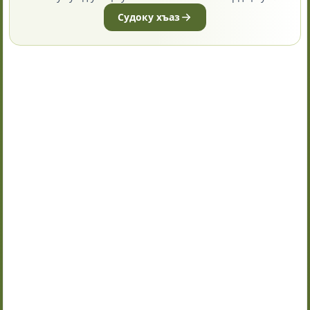
Судоку хъаз