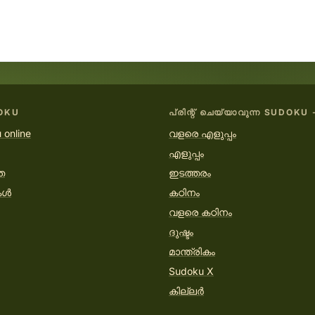
OKU
പ്രിന്റ് ചെയ്യാവുന്ന SUDOKU 
 online
വളരെ എളുപ്പം
എളുപ്പം
ത
ഇടത്തരം
കൾ
കഠിനം
വളരെ കഠിനം
ദുഷ്ടം
മാന്ത്രികം
Sudoku X
കില്ലർ