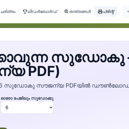
ചരിത്രം
ലീഡർബോർഡ്
തന്ത്രങ്ങൾ
പ്രിന്റ്
്കാവുന്ന സുഡോകു —
്യ PDF)
ള്ള 366 സുഡോകു സൗജന്യ PDFയിൽ ഡൗൺലോഡ്
ഓരോ പേജിലും സുഡോക്കു