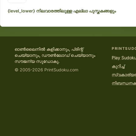
{level_lower} നിലവാരത്തിലുള്ള എല്ലാ പുസ്തകങ്ങളും
PRINTSUD
ഓൺലൈനിൽ കളിക്കാനും, പ്രിന്റ്
ചെയ്യാനും, ഡൗൺലോഡ് ചെയ്യാനും
Play Sudoku
സൗജന്യ സുഡോകു.
കുറിച്ച്
© 2005-2026 PrintSudoku.com
സ്വകാര്യ
നിബന്ധന