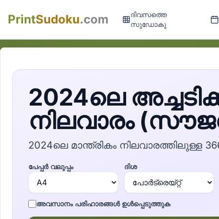
ദിവസത്തെ
Print
Sudoku
.com
സുഡോകു
2024ലെ അച്ചടിക
നിലവാരം (സൗജന
2024ലെ മാന്ത്രികം നിലവാരത്തിലു
പേപ്പർ വലുപ്പം
ദിശ
അവസാനം പരിഹാരങ്ങൾ ഉൾപ്പെടുത്തുക