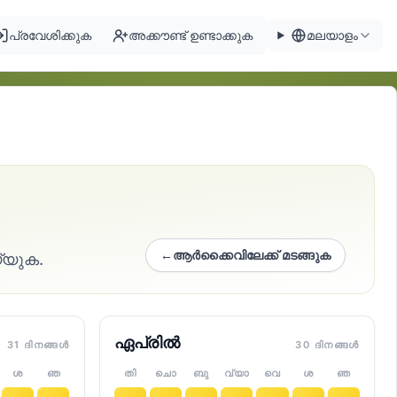
പ്രവേശിക്കുക
അക്കൗണ്ട് ഉണ്ടാക്കുക
മലയാളം
←
ആർക്കൈവിലേക്ക് മടങ്ങുക
്യുക.
ഏപ്രിൽ
31 ദിനങ്ങൾ
30 ദിനങ്ങൾ
ശ
ഞ
തി
ചൊ
ബു
വ്യാ
വെ
ശ
ഞ