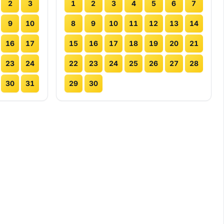
2
3
1
2
3
4
5
6
7
9
10
8
9
10
11
12
13
14
16
17
15
16
17
18
19
20
21
23
24
22
23
24
25
26
27
28
30
31
29
30