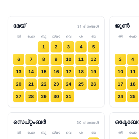
മേയ്
ജൂൺ
31 ദിനങ്ങൾ
തി
ചൊ
ബു
വ്യാ
വെ
ശ
ഞ
തി
ചൊ
1
2
3
4
5
6
7
8
9
10
11
12
3
4
13
14
15
16
17
18
19
10
11
20
21
22
23
24
25
26
17
18
27
28
29
30
31
24
25
സെപ്റ്റംബർ
ഒക്ടോബ
30 ദിനങ്ങൾ
തി
ചൊ
ബു
വ്യാ
വെ
ശ
ഞ
തി
ചൊ