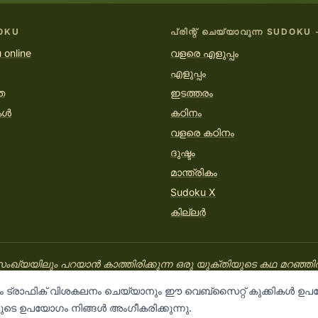
OKU
പ്രിന്റ് ചെയ്യാവുന്ന SUDOKU 
 online
വളരെ എളുപ്പം
എളുപ്പം
ത
ഇടത്തരം
കൾ
കഠിനം
വളരെ കഠിനം
ദുഷ്ടം
മാന്ത്രികം
Sudoku X
കില്ലർ
ഖ്യയിലും പറയാൻ കാത്തിരിക്കുന്ന ഒരു യുക്തിയുടെ കഥ മറഞ്ഞിരിക്
PRINTSUDOKU.COM
നും ട്രാഫിക് വിശകലനം ചെയ്യാനും ഈ വെബ്‌സൈറ്റ് കുക്കികൾ ഉപയോ
ളുടെ ഉപയോഗം നിങ്ങൾ അംഗീകരിക്കുന്നു.