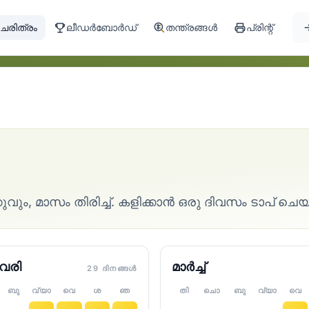
ചരിത്രം
ലീഡർബോർഡ്
തന്ത്രങ്ങൾ
പ്രിന്റ്
ം, മാസം തിരിച്ച്. കളിക്കാൻ ഒരു ദിവസം ടാപ് ചെയ
വരി
മാർച്ച്
29 ദിനങ്ങൾ
ബു
വ്യാ
വെ
ശ
ഞ
തി
ചൊ
ബു
വ്യാ
വെ