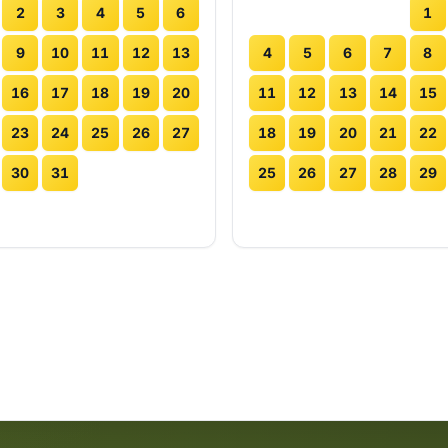
2
3
4
5
6
1
9
10
11
12
13
4
5
6
7
8
16
17
18
19
20
11
12
13
14
15
23
24
25
26
27
18
19
20
21
22
30
31
25
26
27
28
29