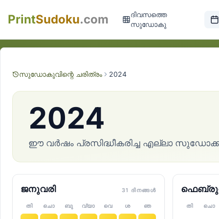
ദിവസത്തെ
Print
Sudoku
.com
സുഡോകു
സുഡോകുവിന്റെ ചരിത്രം
2024
2024
ഈ വർഷം പ്രസിദ്ധീകരിച്ച എല്ലാ സുഡോക്കുവു
ജനുവരി
ഫെബ്രു
31 ദിനങ്ങൾ
തി
ചൊ
ബു
വ്യാ
വെ
ശ
ഞ
തി
ചൊ