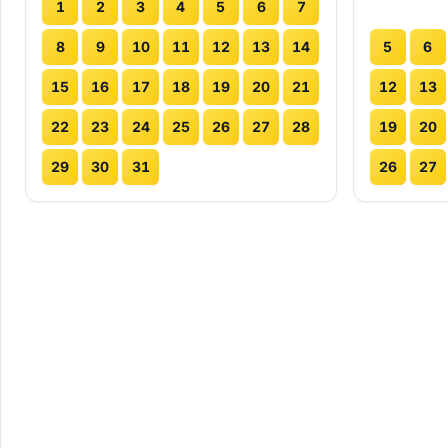
1
2
3
4
5
6
7
8
9
10
11
12
13
14
5
6
15
16
17
18
19
20
21
12
13
22
23
24
25
26
27
28
19
20
29
30
31
26
27