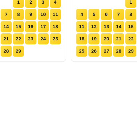
1
2
3
4
1
7
8
9
10
11
4
5
6
7
8
14
15
16
17
18
11
12
13
14
15
21
22
23
24
25
18
19
20
21
22
28
29
25
26
27
28
29