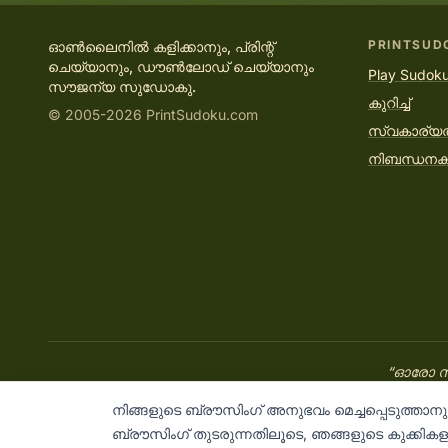
PRINTSUD
ഓൺലൈനിൽ കളിക്കാനും, പ്രിന്റ്
ചെയ്യാനും, ഡൗൺലോഡ് ചെയ്യാനും
Play Sudoku
സൗജന്യ സുഡോകു.
കുറിച്ച്
© 2005-2026 PrintSudoku.com
സ്വകാര്യ
നിബന്ധന
“ഓരോ സം
നിങ്ങളുടെ ബ്രൗസിംഗ് അനുഭവം മെച്ചപ്പെടുത്താ
ബ്രൗസിംഗ് തുടരുന്നതിലൂടെ, ഞങ്ങളുടെ കുക്കിക