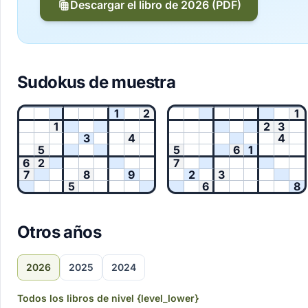
Descargar el libro de 2026 (PDF)
Sudokus de muestra
1
2
1
1
2
3
3
4
4
5
5
6
1
6
2
7
7
8
9
2
3
5
6
8
Otros años
2026
2025
2024
Todos los libros de nivel {level_lower}