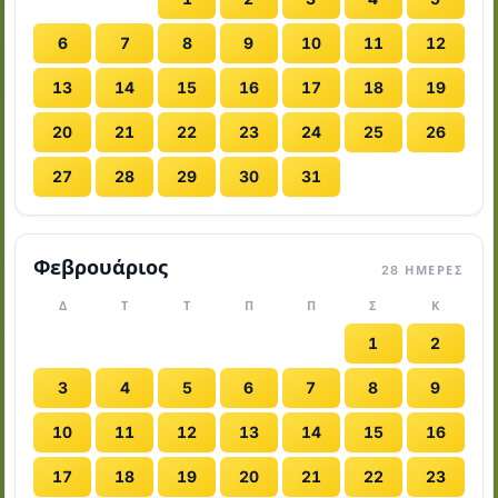
6
7
8
9
10
11
12
13
14
15
16
17
18
19
20
21
22
23
24
25
26
27
28
29
30
31
Φεβρουάριος
28 ΗΜΈΡΕΣ
Δ
Τ
Τ
Π
Π
Σ
Κ
1
2
3
4
5
6
7
8
9
10
11
12
13
14
15
16
17
18
19
20
21
22
23