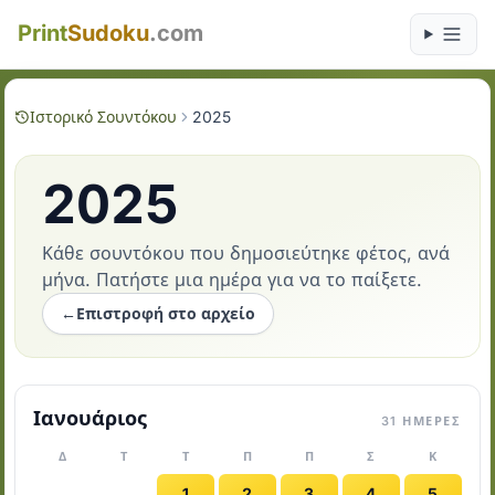
Print
Sudoku
.com
Ιστορικό Σουντόκου
2025
2025
Κάθε σουντόκου που δημοσιεύτηκε φέτος, ανά
μήνα. Πατήστε μια ημέρα για να το παίξετε.
←
Επιστροφή στο αρχείο
Ιανουάριος
31 ΗΜΈΡΕΣ
Δ
Τ
Τ
Π
Π
Σ
Κ
1
2
3
4
5