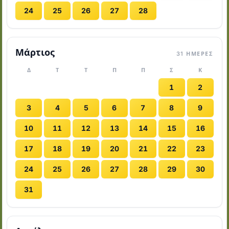
24
25
26
27
28
Μάρτιος
31 ΗΜΈΡΕΣ
Δ
Τ
Τ
Π
Π
Σ
Κ
1
2
3
4
5
6
7
8
9
10
11
12
13
14
15
16
17
18
19
20
21
22
23
24
25
26
27
28
29
30
31