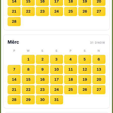
14
15
16
17
18
19
20
21
22
23
24
25
26
27
28
Měrc
31 DNOW
P
W
S
S
P
S
N
1
2
3
4
5
6
7
8
9
10
11
12
13
14
15
16
17
18
19
20
21
22
23
24
25
26
27
28
29
30
31