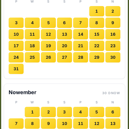
P
W
S
S
P
S
N
1
2
3
4
5
6
7
8
9
10
11
12
13
14
15
16
17
18
19
20
21
22
23
24
25
26
27
28
29
30
31
Nowember
30 DNOW
P
W
S
S
P
S
N
1
2
3
4
5
6
7
8
9
10
11
12
13