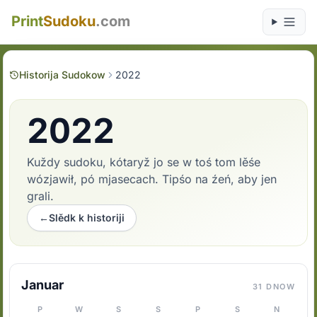
Print
Sudoku
.com
Historija Sudokow
2022
2022
Kuždy sudoku, kótaryž jo se w toś tom lěśe
wózjawił, pó mjasecach. Tipśo na źeń, aby jen
grali.
←
Slědk k historiji
Januar
31 DNOW
P
W
S
S
P
S
N