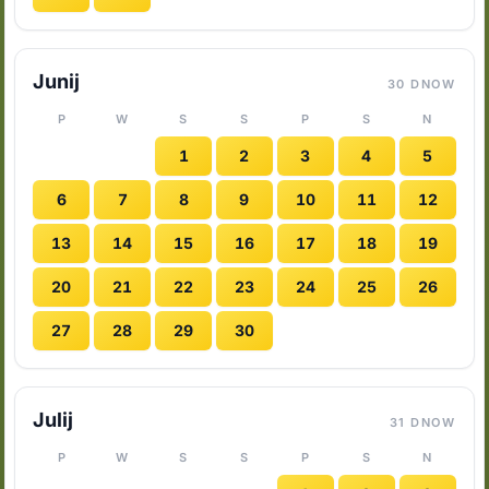
Junij
30 DNOW
P
W
S
S
P
S
N
1
2
3
4
5
6
7
8
9
10
11
12
13
14
15
16
17
18
19
20
21
22
23
24
25
26
27
28
29
30
Julij
31 DNOW
P
W
S
S
P
S
N