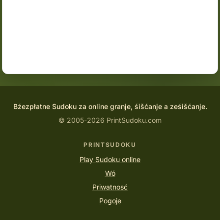
Bźezpłatne Sudoku za online granje, śišćanje a ześišćanje.
© 2005-2026 PrintSudoku.com
PRINTSUDOKU
Play Sudoku online
Wó
Priwatnosć
Pogoje