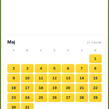
Maj
31 DNOW
P
W
S
S
P
S
N
1
2
3
4
5
6
7
8
9
10
11
12
13
14
15
16
17
18
19
20
21
22
23
24
25
26
27
28
29
30
31