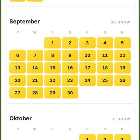
September
30 DNOW
P
W
S
S
P
S
N
1
2
3
4
5
6
7
8
9
10
11
12
13
14
15
16
17
18
19
20
21
22
23
24
25
26
27
28
29
30
Oktober
31 DNOW
P
W
S
S
P
S
N
1
2
3