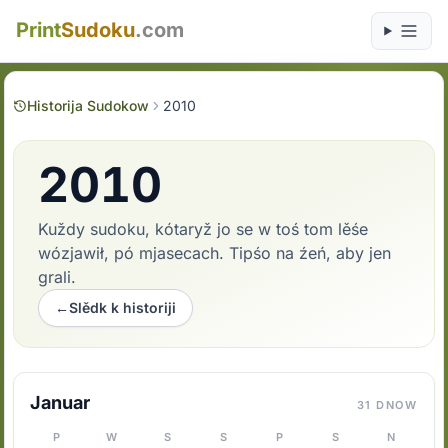
Print
Sudoku
.com
Historija Sudokow
2010
2010
Kuždy sudoku, kótaryž jo se w toś tom lěśe
wózjawił, pó mjasecach. Tipśo na źeń, aby jen
grali.
←
Slědk k historiji
Januar
31 DNOW
P
W
S
S
P
S
N