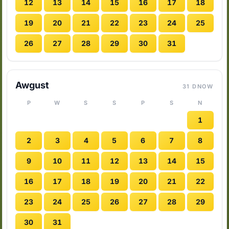
12
13
14
15
16
17
18
19
20
21
22
23
24
25
26
27
28
29
30
31
Awgust
31 DNOW
P
W
S
S
P
S
N
1
2
3
4
5
6
7
8
9
10
11
12
13
14
15
16
17
18
19
20
21
22
23
24
25
26
27
28
29
30
31