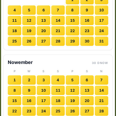
4
5
6
7
8
9
10
11
12
13
14
15
16
17
18
19
20
21
22
23
24
25
26
27
28
29
30
31
Nowember
30 DNOW
P
W
S
S
P
S
N
1
2
3
4
5
6
7
8
9
10
11
12
13
14
15
16
17
18
19
20
21
22
23
24
25
26
27
28