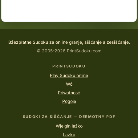
Bźezpłatne Sudoku za online granje, śišćanje a ześišćanje.
© 2005-2026 PrintSudoku.com
PRINTSUDOKU
Play Sudoku online
Wó
Priwatnosć
Pogoje
SUDOKI ZA ŚIŠĆANJE — DERMOTNY PDF
Wjelgin lažko
Lažko