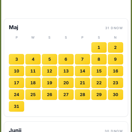
Maj
31 DNOW
P
W
S
S
P
S
N
1
2
3
4
5
6
7
8
9
10
11
12
13
14
15
16
17
18
19
20
21
22
23
24
25
26
27
28
29
30
31
Junij
30 DNOW