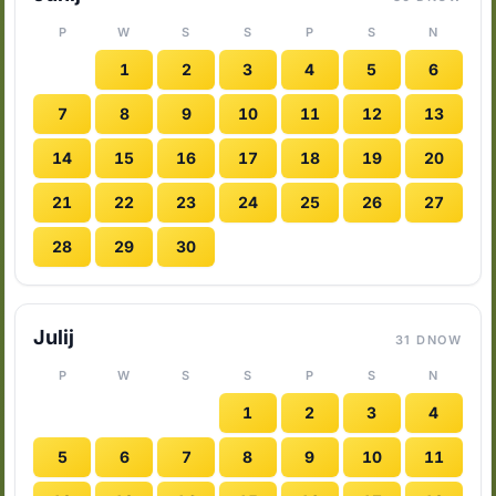
P
W
S
S
P
S
N
1
2
3
4
5
6
7
8
9
10
11
12
13
14
15
16
17
18
19
20
21
22
23
24
25
26
27
28
29
30
Julij
31 DNOW
P
W
S
S
P
S
N
1
2
3
4
5
6
7
8
9
10
11