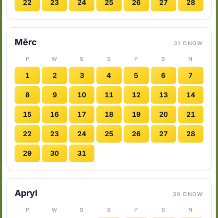
22
23
24
25
26
27
28
Měrc
31 DNOW
P
W
S
S
P
S
N
1
2
3
4
5
6
7
8
9
10
11
12
13
14
15
16
17
18
19
20
21
22
23
24
25
26
27
28
29
30
31
Apryl
30 DNOW
P
W
S
S
P
S
N