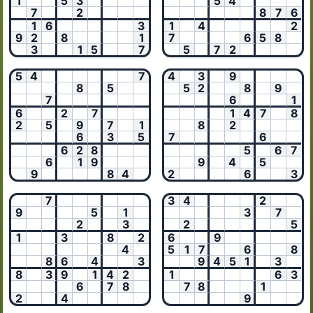
1
5
3
5
4
7
2
8
7
6
1
6
3
1
4
2
9
2
8
1
7
6
5
8
3
1
5
7
5
7
2
5
4
7
4
3
9
8
5
5
2
8
9
7
6
1
6
2
7
1
4
7
8
2
5
9
7
1
8
2
6
3
5
7
6
6
2
8
5
6
7
6
1
9
9
4
5
9
8
4
2
6
3
7
3
4
2
9
5
1
3
7
2
3
2
5
1
3
8
2
6
9
4
5
1
7
6
8
8
6
4
3
9
4
5
1
3
8
3
9
1
4
2
1
6
3
6
7
8
7
8
1
2
4
9