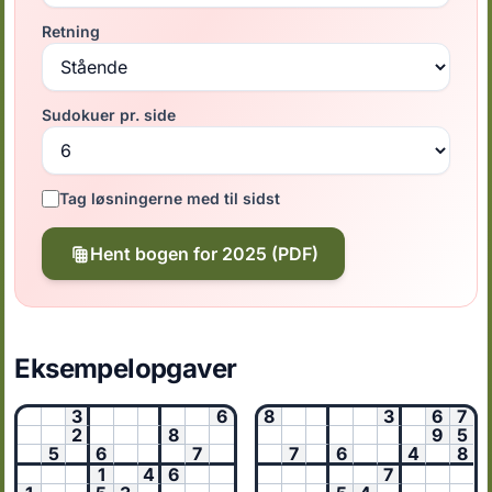
Retning
Sudokuer pr. side
Tag løsningerne med til sidst
Hent bogen for 2025 (PDF)
Eksempelopgaver
3
6
8
3
6
7
2
8
9
5
5
6
7
7
6
4
8
1
4
6
7