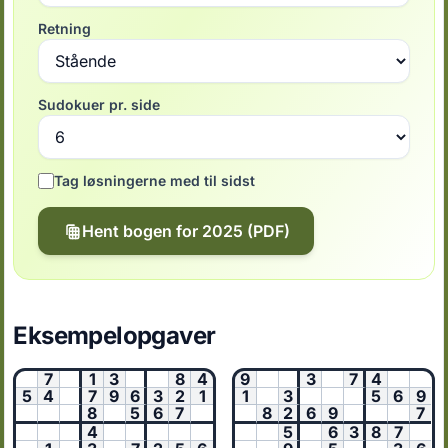
Retning
Sudokuer pr. side
Tag løsningerne med til sidst
Hent bogen for 2025 (PDF)
Eksempelopgaver
7
1
3
8
4
9
3
7
4
5
4
7
9
6
3
2
1
1
3
5
6
9
8
5
6
7
8
2
6
9
7
4
5
6
3
8
7