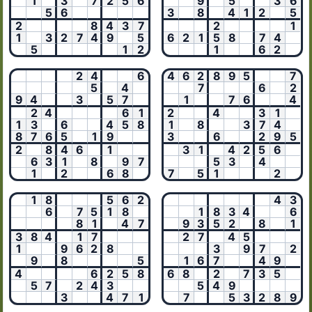
1
3
7
2
5
6
9
5
3
6
5
6
3
8
4
1
2
5
2
8
4
3
7
2
1
1
3
2
7
4
9
5
6
2
1
5
8
7
4
5
1
2
1
6
2
2
4
6
4
6
2
8
9
5
7
5
4
7
6
2
9
4
3
5
7
1
7
6
4
2
4
6
1
2
4
3
1
1
3
6
4
5
8
1
8
3
7
4
8
7
6
5
1
9
3
6
2
9
5
2
8
4
6
1
3
1
4
2
5
6
6
3
1
8
9
7
5
3
4
1
2
6
8
7
5
1
2
1
8
5
6
2
4
3
6
7
5
1
8
1
8
3
4
6
8
1
4
7
9
3
5
2
8
1
3
8
4
1
7
2
7
4
5
1
9
6
2
8
3
9
7
2
9
8
5
1
6
7
4
9
4
6
2
5
8
6
8
2
7
3
5
5
7
2
4
3
5
4
9
3
4
7
1
7
5
3
2
8
9