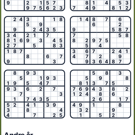
9
2
1
5
7
8
1
4
5
3
9
7
5
6
2
3
7
4
9
8
1
2
2
4
3
1
8
1
4
8
7
6
5
9
6
2
9
2
4
3
5
9
5
8
7
3
4
2
1
7
7
5
8
8
1
6
9
3
4
5
8
2
9
7
5
2
7
5
8
3
5
4
1
8
7
3
6
7
2
4
1
8
6
7
4
7
2
9
9
3
9
3
6
4
8
7
8
9
3
5
8
3
5
1
9
3
5
9
8
1
9
5
4
7
8
1
3
7
5
9
3
6
2
7
7
6
9
4
3
8
2
7
3
1
2
4
8
6
1
7
4
3
5
2
6
1
7
5
2
4
1
3
9
4
9
1
8
3
8
4
3
2
9
4
7
2
5
1
5
2