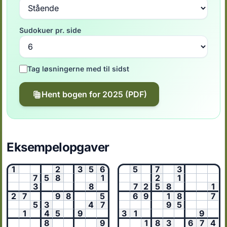
Sudokuer pr. side
Tag løsningerne med til sidst
Hent bogen for 2025 (PDF)
Eksempelopgaver
1
2
3
5
6
5
7
3
7
5
8
1
2
1
3
8
7
2
5
8
1
2
7
9
8
5
6
9
1
8
7
5
3
4
7
9
5
1
4
5
9
3
1
9
8
9
1
8
3
6
7
4