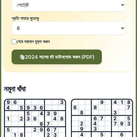
প্রতি পাতায় সুডোকু
শেষে সমাধান যুক্ত করুন
2024 সালের বই ডাউনলোড করুন (PDF)
নমুনা ধাঁধা
9
6
3
9
4
1
8
6
8
7
4
5
9
3
6
8
3
5
4
3
9
6
7
2
5
1
2
3
6
4
8
2
4
7
9
3
8
7
9
3
5
2
9
6
7
4
5
6
1
8
2
3