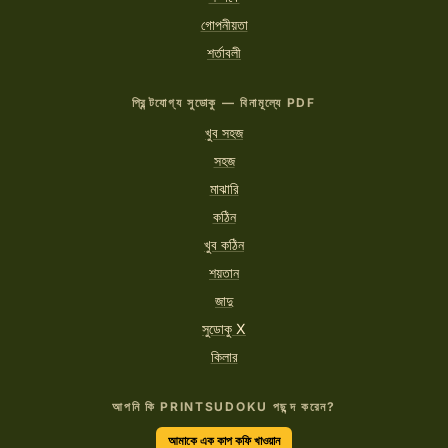
গোপনীয়তা
শর্তাবলী
প্রিন্টযোগ্য সুডোকু — বিনামূল্যে PDF
খুব সহজ
সহজ
মাঝারি
কঠিন
খুব কঠিন
শয়তান
জাদু
সুডোকু X
কিলার
আপনি কি PRINTSUDOKU পছন্দ করেন?
আমাকে এক কাপ কফি খাওয়ান