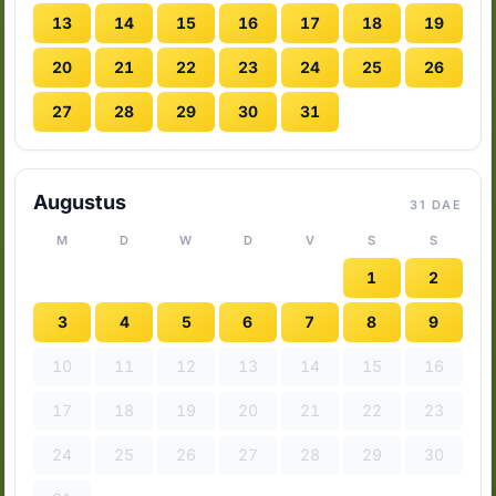
13
14
15
16
17
18
19
20
21
22
23
24
25
26
27
28
29
30
31
Augustus
31 DAE
M
D
W
D
V
S
S
1
2
3
4
5
6
7
8
9
10
11
12
13
14
15
16
17
18
19
20
21
22
23
24
25
26
27
28
29
30