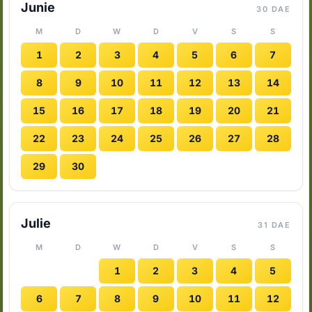
Junie
30 DAE
M
D
W
D
V
S
S
1
2
3
4
5
6
7
8
9
10
11
12
13
14
15
16
17
18
19
20
21
22
23
24
25
26
27
28
29
30
Julie
31 DAE
M
D
W
D
V
S
S
1
2
3
4
5
6
7
8
9
10
11
12