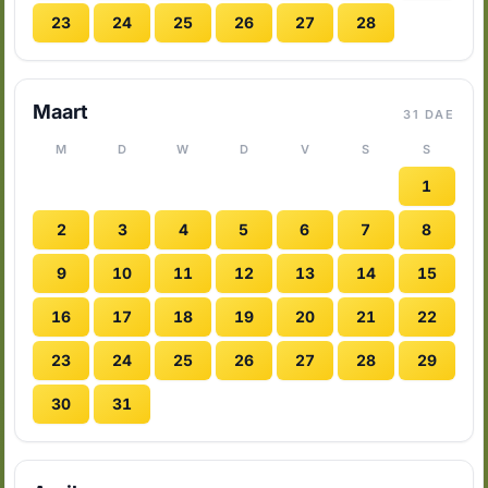
23
24
25
26
27
28
Maart
31 DAE
M
D
W
D
V
S
S
1
2
3
4
5
6
7
8
9
10
11
12
13
14
15
16
17
18
19
20
21
22
23
24
25
26
27
28
29
30
31