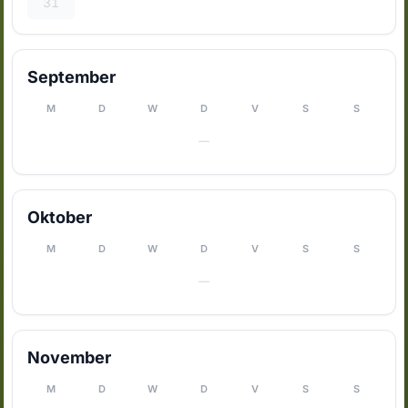
31
September
M
D
W
D
V
S
S
—
Oktober
M
D
W
D
V
S
S
—
November
M
D
W
D
V
S
S