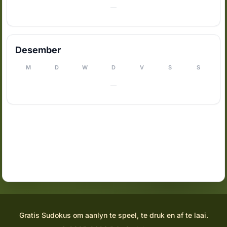
—
Desember
M
D
W
D
V
S
S
—
Gratis Sudokus om aanlyn te speel, te druk en af te laai.