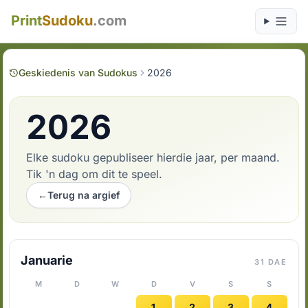
Print
Sudoku
.com
Geskiedenis van Sudokus
2026
2026
Elke sudoku gepubliseer hierdie jaar, per maand.
Tik 'n dag om dit te speel.
←
Terug na argief
Januarie
31 DAE
M
D
W
D
V
S
S
1
2
3
4