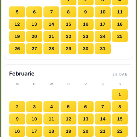
5
6
7
8
9
10
11
12
13
14
15
16
17
18
19
20
21
22
23
24
25
26
27
28
29
30
31
Februarie
28 DAE
M
D
W
D
V
S
S
1
2
3
4
5
6
7
8
9
10
11
12
13
14
15
16
17
18
19
20
21
22