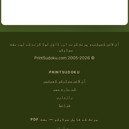
آن لائن کھیلنے، پرنٹ کرنے اور ڈاؤن لوڈ کرنے کے لیے مفت
سوڈوکو۔
© 2005-2026 PrintSudoku.com
PRINTSUDOKU
آن لائن سوڈوکو کھیلیں
کے بارے میں
رازداری
شرائط
پرنٹ کے قابل سوڈوکو — مفت PDF
بہت آسان