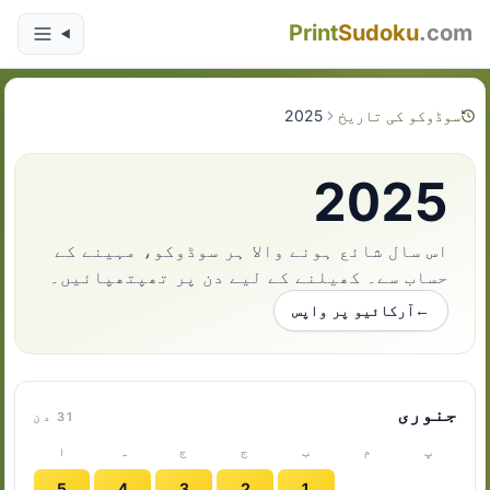
Print
Sudoku
.com
سوڈوکو کی تاریخ
2025
2025
اس سال شائع ہونے والا ہر سوڈوکو، مہینے کے
حساب سے۔ کھیلنے کے لیے دن پر تھپتھپائیں۔
←
آرکائیو پر واپس
جنوری
31 دن
پ
م
ب
ج
ج
ہ
ا
5
4
3
2
1