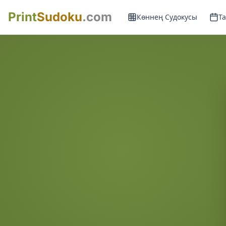
Print
Sudoku
.com
Көннең Судокусы
Т