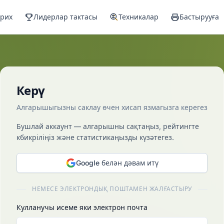
арих
Лидерлар тактасы
Техникалар
Бастырууға
Керү
Алгарышыгызны саклау өчен хисап язмагызга керегез
Бушлай аккаунт — алгарышны сақтаңыз, рейтингте
кбикріліңіз және статистикаңызды күзәтегез.
Google белән дәвам итү
НЕМЕСЕ ЭЛЕКТРОНДЫҚ ПОШТАМЕН ЖАЛҒАСТЫРУ
Кулланучы исеме яки электрон почта