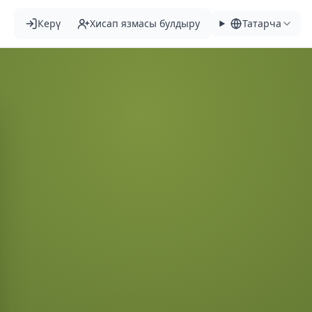
Керү
Хисап язмасы булдыру
Татарча