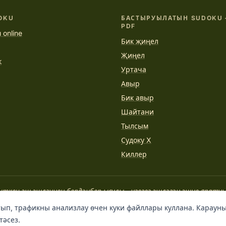
OKU
БАСТЫРУЫЛАТЫН SUDOKU 
PDF
 online
Бик җиңел
Җиңел
к
Уртача
Авыр
Бик авыр
Шайтани
Тылсым
Судоку X
Киллер
иткеч эш эшләүнең бердәнбер ысулы - үзегез эшләгән эшне яратуы
СТИВ ДЖОБС
ып, трафикны анализлау өчен куки файллары куллана. Карауны
тәсез.