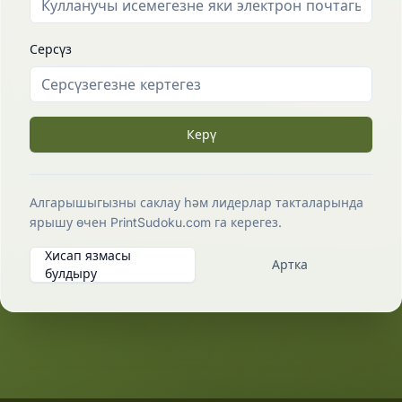
Серсүз
Керү
Алгарышыгызны саклау һәм лидерлар такталарында
ярышу өчен PrintSudoku.com га керегез.
Хисап язмасы
Артка
булдыру