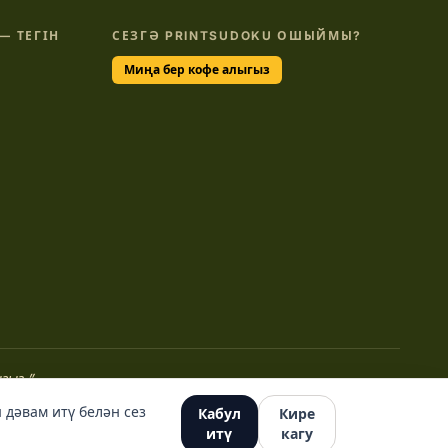
— ТЕГІН
СЕЗГӘ PRINTSUDOKU ОШЫЙМЫ?
Миңа бер кофе алыгыз
гыз.”
 дәвам итү белән сез
Кабул
Кире
итү
кагу