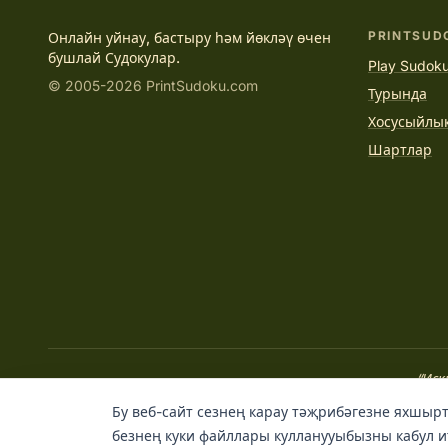
PRINTSUD
Онлайн уйнау, бастыру һәм йөкләү өчен
бушлай Судокулар.
Play Sudoku
© 2005-2026 PrintSudoku.com
Турында
Хосусыйлы
Шартлар
“Иск
Бу веб-сайт сезнең карау тәҗрибәгезне яхшырт
безнең куки файллары кулланууыбызны кабул и