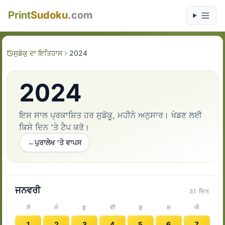
Print
Sudoku
.com
ਸੁਡੋਕੁ ਦਾ ਇਤਿਹਾਸ
2024
2024
ਇਸ ਸਾਲ ਪ੍ਰਕਾਸ਼ਿਤ ਹਰ ਸੁਡੋਕੂ, ਮਹੀਨੇ ਅਨੁਸਾਰ। ਖੇਡਣ ਲਈ
ਕਿਸੇ ਦਿਨ 'ਤੇ ਟੈਪ ਕਰੋ।
←
ਪੁਰਾਲੇਖ 'ਤੇ ਵਾਪਸ
ਜਨਵਰੀ
31 ਦਿਨ
ਸੋ
ਮੰ
ਬੁ
ਵੀ
ਸ਼ੁ
ਸ਼
ਐ
1
2
3
4
5
6
7