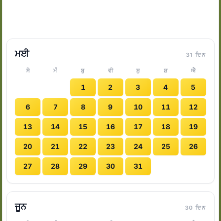
ਮਈ
31 ਦਿਨ
ਸੋ
ਮੰ
ਬੁ
ਵੀ
ਸ਼ੁ
ਸ਼
ਐ
1
2
3
4
5
6
7
8
9
10
11
12
13
14
15
16
17
18
19
20
21
22
23
24
25
26
27
28
29
30
31
ਜੂਨ
30 ਦਿਨ