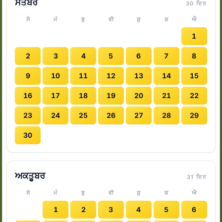
ਸਤੰਬਰ
30 ਦਿਨ
ਸੋ
ਮੰ
ਬੁ
ਵੀ
ਸ਼ੁ
ਸ਼
ਐ
1
2
3
4
5
6
7
8
9
10
11
12
13
14
15
16
17
18
19
20
21
22
23
24
25
26
27
28
29
30
ਅਕਤੂਬਰ
31 ਦਿਨ
ਸੋ
ਮੰ
ਬੁ
ਵੀ
ਸ਼ੁ
ਸ਼
ਐ
1
2
3
4
5
6