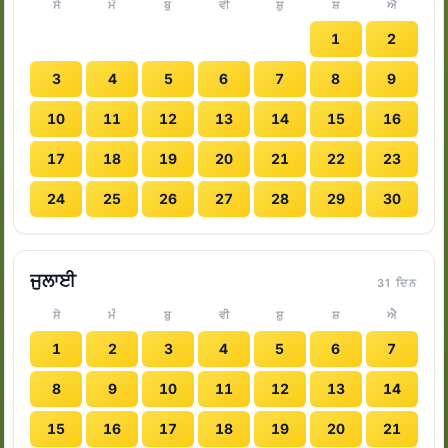
ਸੋ
ਮੰ
ਬੁ
ਵੀ
ਸ਼ੁ
ਸ਼
ਐ
1
2
3
4
5
6
7
8
9
10
11
12
13
14
15
16
17
18
19
20
21
22
23
24
25
26
27
28
29
30
ਜੁਲਾਈ
31 ਦਿਨ
ਸੋ
ਮੰ
ਬੁ
ਵੀ
ਸ਼ੁ
ਸ਼
ਐ
1
2
3
4
5
6
7
8
9
10
11
12
13
14
15
16
17
18
19
20
21