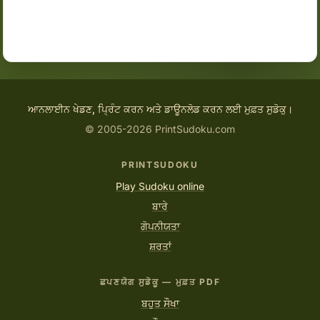
ਆਨਲਾਈਨ ਖੇਡਣ, ਪ੍ਰਿੰਟ ਕਰਨ ਅਤੇ ਡਾਊਨਲੋਡ ਕਰਨ ਲਈ ਮੁਫ਼ਤ ਸੁਡੋਕੁ।
© 2005-2026 PrintSudoku.com
PRINTSUDOKU
Play Sudoku online
ਬਾਰੇ
ਗੋਪਨੀਯਤਾ
ਸ਼ਰਤਾਂ
ਛਪਣਯੋਗ ਸੁਡੋਕੂ — ਮੁਫ਼ਤ PDF
ਬਹੁਤ ਸੌਖਾ