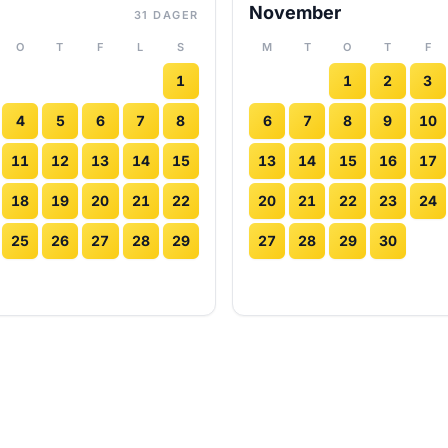
November
31 DAGER
O
T
F
L
S
M
T
O
T
F
1
1
2
3
4
5
6
7
8
6
7
8
9
10
11
12
13
14
15
13
14
15
16
17
18
19
20
21
22
20
21
22
23
24
25
26
27
28
29
27
28
29
30