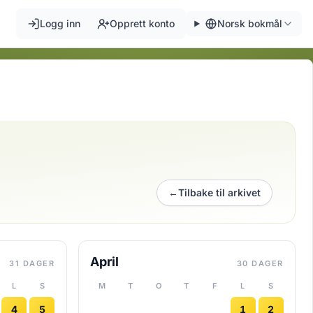
Logg inn
Opprett konto
Norsk bokmål
←
Tilbake til arkivet
April
31 DAGER
30 DAGER
L
S
M
T
O
T
F
L
S
4
5
1
2