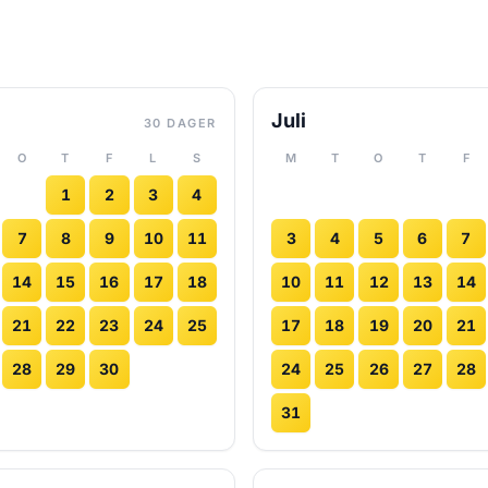
Juli
30 DAGER
O
T
F
L
S
M
T
O
T
F
1
2
3
4
7
8
9
10
11
3
4
5
6
7
14
15
16
17
18
10
11
12
13
14
21
22
23
24
25
17
18
19
20
21
28
29
30
24
25
26
27
28
31