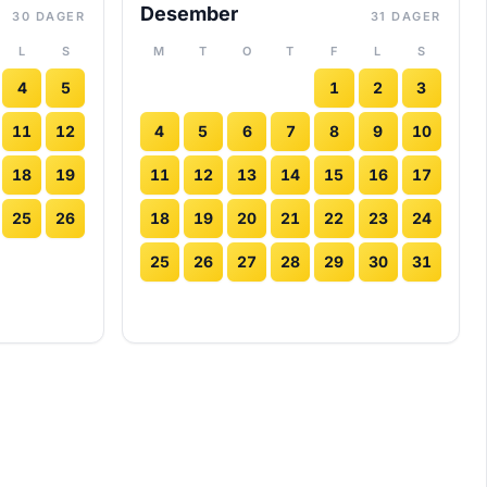
Desember
30 DAGER
31 DAGER
L
S
M
T
O
T
F
L
S
4
5
1
2
3
11
12
4
5
6
7
8
9
10
18
19
11
12
13
14
15
16
17
25
26
18
19
20
21
22
23
24
25
26
27
28
29
30
31