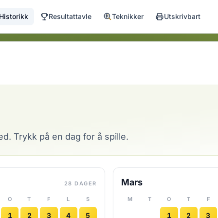
Historikk
Resultattavle
Teknikker
Utskrivbart
d. Trykk på en dag for å spille.
Mars
28 DAGER
O
T
F
L
S
M
T
O
T
F
1
2
3
4
5
1
2
3