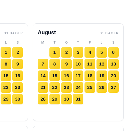
August
31 DAGER
31 DAGER
L
S
M
T
O
T
F
L
S
1
2
1
2
3
4
5
6
8
9
7
8
9
10
11
12
13
15
16
14
15
16
17
18
19
20
22
23
21
22
23
24
25
26
27
29
30
28
29
30
31