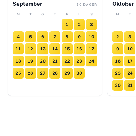
September
Oktober
30 DAGER
M
T
O
T
F
L
S
M
T
1
2
3
4
5
6
7
8
9
10
2
3
11
12
13
14
15
16
17
9
10
18
19
20
21
22
23
24
16
17
25
26
27
28
29
30
23
24
30
31