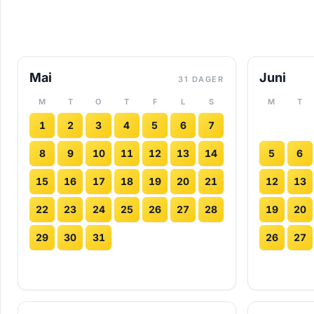
Mai
Juni
31 DAGER
M
T
O
T
F
L
S
M
T
1
2
3
4
5
6
7
8
9
10
11
12
13
14
5
6
15
16
17
18
19
20
21
12
13
22
23
24
25
26
27
28
19
20
29
30
31
26
27