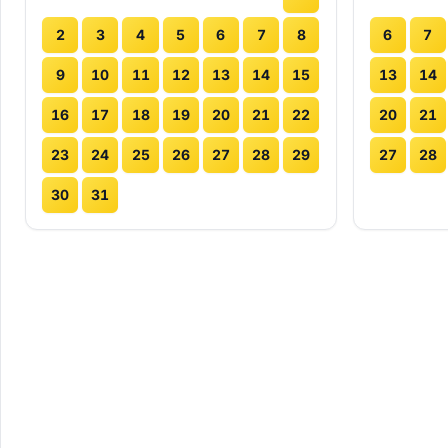
2
3
4
5
6
7
8
6
7
9
10
11
12
13
14
15
13
14
16
17
18
19
20
21
22
20
21
23
24
25
26
27
28
29
27
28
30
31