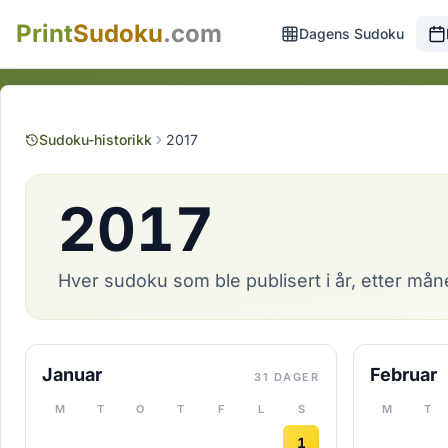
Print
Sudoku
.com
Dagens Sudoku
Sudoku-historikk
2017
2017
Hver sudoku som ble publisert i år, etter måne
Januar
Februar
31 DAGER
M
T
O
T
F
L
S
M
T
1