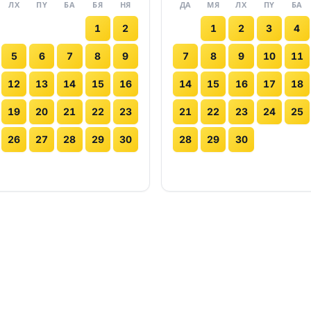
ЛХ
ПҮ
БА
БЯ
НЯ
ДА
МЯ
ЛХ
ПҮ
БА
1
2
1
2
3
4
5
6
7
8
9
7
8
9
10
11
12
13
14
15
16
14
15
16
17
18
19
20
21
22
23
21
22
23
24
25
26
27
28
29
30
28
29
30