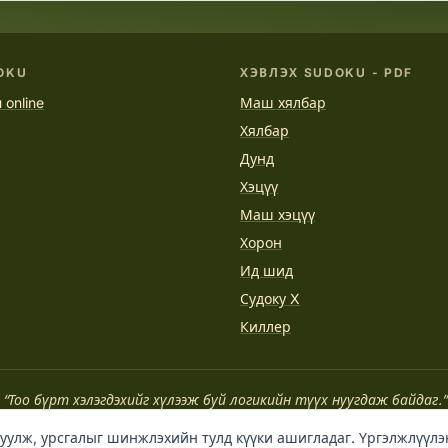
OKU
ХЭВЛЭХ SUDOKU - PDF
 online
Маш хялбар
Хялбар
Дунд
Хэцүү
Маш хэцүү
Хорон
Ид шид
Судоку X
Киллер
“Тоо бүрт хэлэгдэхийг хүлээж буй логикийн түүх нуугдаж байдаг.”
PRINTSUDOKU.COM
уулж, урсгалыг шинжлэхийн тулд күүки ашигладаг. Үргэлжлүүлэ