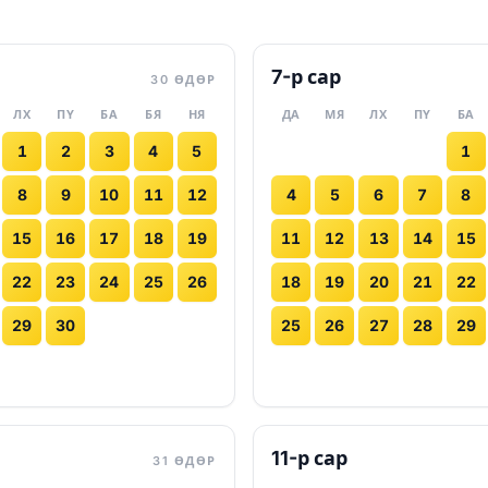
7-р сар
30 ӨДӨР
ЛХ
ПҮ
БА
БЯ
НЯ
ДА
МЯ
ЛХ
ПҮ
БА
1
2
3
4
5
1
8
9
10
11
12
4
5
6
7
8
15
16
17
18
19
11
12
13
14
15
22
23
24
25
26
18
19
20
21
22
29
30
25
26
27
28
29
11-р сар
31 ӨДӨР