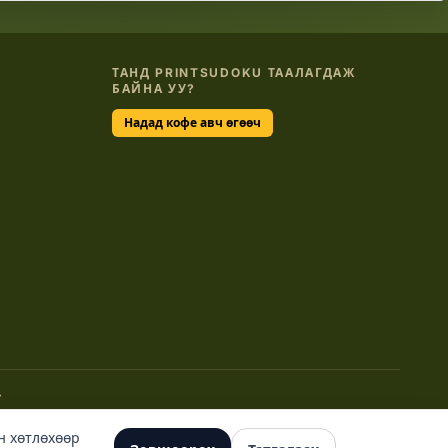
ТАНД PRINTSUDOKU ТААЛАГДАЖ
БАЙНА УУ?
Надад кофе авч өгөөч
н хөтлөхөөр