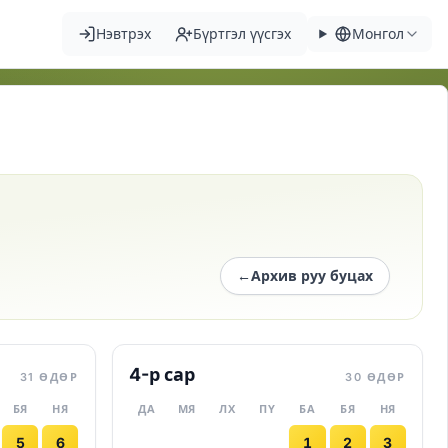
Нэвтрэх
Бүртгэл үүсгэх
Монгол
←
Архив руу буцах
4-р сар
31 ӨДӨР
30 ӨДӨР
БЯ
НЯ
ДА
МЯ
ЛХ
ПҮ
БА
БЯ
НЯ
5
6
1
2
3