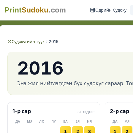
Print
Sudoku
.com
Өдрийн Судоку
Судокугийн түүх
2016
2016
Энэ жил нийтлэгдсэн бүх судокуг сараар. Т
1-р сар
2-р сар
31 ӨДӨР
ДА
МЯ
ЛХ
ПҮ
БА
БЯ
НЯ
ДА
МЯ
1
2
3
1
2