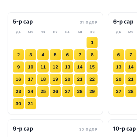
5-р сар
6-р сар
31 ӨДӨР
ДА
МЯ
ЛХ
ПҮ
БА
БЯ
НЯ
ДА
МЯ
1
2
3
4
5
6
7
8
6
7
9
10
11
12
13
14
15
13
14
16
17
18
19
20
21
22
20
21
23
24
25
26
27
28
29
27
28
30
31
9-р сар
10-р сар
30 ӨДӨР