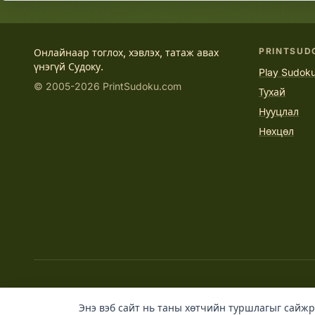
PRINTSUD
Онлайнаар тоглох, хэвлэх, татаж авах
үнэгүй Судоку.
Play Sudoku
© 2005-2026 PrintSudoku.com
Тухай
Нууцлал
Нөхцөл
Энэ вэб сайт нь таны хөтчийн туршлагыг сайжр