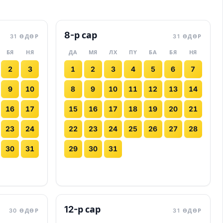
8-р сар
31 ӨДӨР
31 ӨДӨР
БЯ
НЯ
ДА
МЯ
ЛХ
ПҮ
БА
БЯ
НЯ
2
3
1
2
3
4
5
6
7
9
10
8
9
10
11
12
13
14
16
17
15
16
17
18
19
20
21
23
24
22
23
24
25
26
27
28
30
31
29
30
31
12-р сар
30 ӨДӨР
31 ӨДӨР