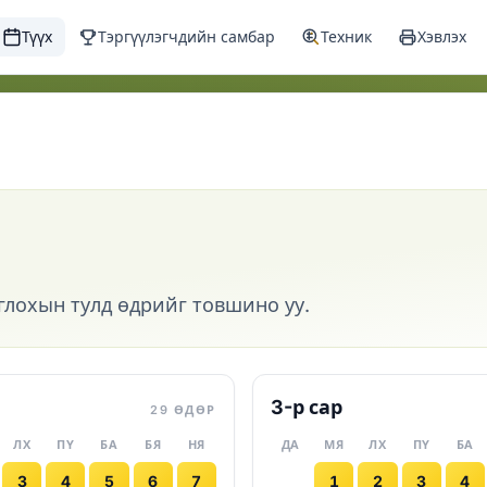
Түүх
Тэргүүлэгчдийн самбар
Техник
Хэвлэх
оглохын тулд өдрийг товшино уу.
3-р сар
29 ӨДӨР
ЛХ
ПҮ
БА
БЯ
НЯ
ДА
МЯ
ЛХ
ПҮ
БА
3
4
5
6
7
1
2
3
4