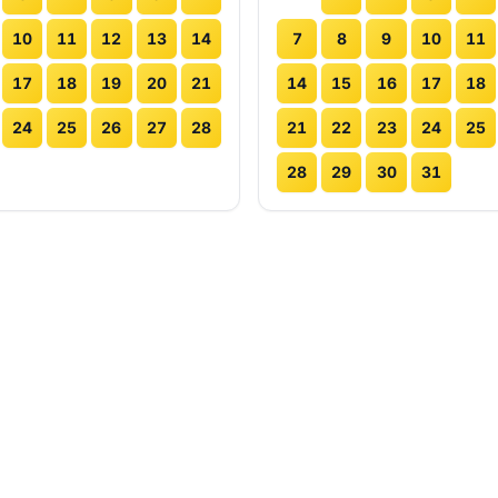
10
11
12
13
14
7
8
9
10
11
17
18
19
20
21
14
15
16
17
18
24
25
26
27
28
21
22
23
24
25
28
29
30
31