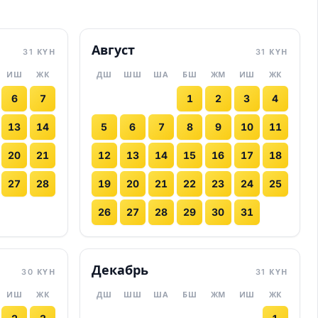
Август
31 КҮН
31 КҮН
ИШ
ЖК
ДШ
ШШ
ША
БШ
ЖМ
ИШ
ЖК
6
7
1
2
3
4
13
14
5
6
7
8
9
10
11
20
21
12
13
14
15
16
17
18
27
28
19
20
21
22
23
24
25
26
27
28
29
30
31
Декабрь
30 КҮН
31 КҮН
ИШ
ЖК
ДШ
ШШ
ША
БШ
ЖМ
ИШ
ЖК