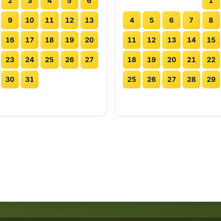
2
3
4
5
6
1
9
10
11
12
13
4
5
6
7
8
16
17
18
19
20
11
12
13
14
15
23
24
25
26
27
18
19
20
21
22
30
31
25
26
27
28
29