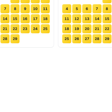
7
8
9
10
11
4
5
6
7
8
14
15
16
17
18
11
12
13
14
15
21
22
23
24
25
18
19
20
21
22
28
29
25
26
27
28
29