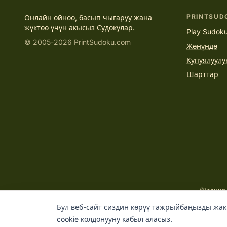
PRINTSUD
Онлайн ойноо, басып чыгаруу жана
жүктөө үчүн акысыз Судокулар.
Play Sudoku
© 2005-2026 PrintSudoku.com
Жөнүндө
Купуялуулу
Шарттар
“Логика
Бул веб-сайт сиздин көрүү тажрыйбаңызды жакш
cookie колдонууну кабыл аласыз.