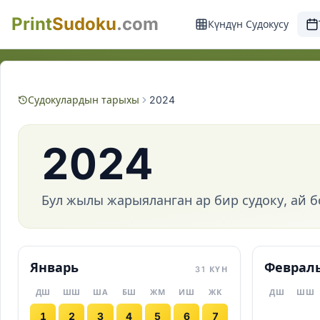
Print
Sudoku
.com
Күндүн Судокусу
Судокулардын тарыхы
2024
2024
Бул жылы жарыяланган ар бир судоку, ай б
Январь
Феврал
31 КҮН
ДШ
ШШ
ША
БШ
ЖМ
ИШ
ЖК
ДШ
ШШ
1
2
3
4
5
6
7