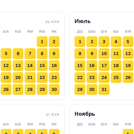
Июль
30 КҮН
ША
БШ
ЖМ
ИШ
ЖК
ДШ
ШШ
ША
БШ
ЖМ
1
2
1
2
3
4
5
5
6
7
8
9
8
9
10
11
12
12
13
14
15
16
15
16
17
18
19
19
20
21
22
23
22
23
24
25
26
26
27
28
29
30
29
30
31
ь
Ноябрь
31 КҮН
ША
БШ
ЖМ
ИШ
ЖК
ДШ
ШШ
ША
БШ
ЖМ