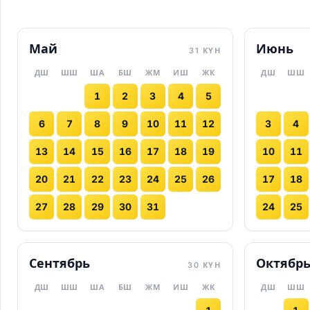
Май
Июнь
31 КҮН
ДШ
ШШ
ША
БШ
ЖМ
ИШ
ЖК
ДШ
ШШ
1
2
3
4
5
6
7
8
9
10
11
12
3
4
13
14
15
16
17
18
19
10
11
20
21
22
23
24
25
26
17
18
27
28
29
30
31
24
25
Сентябрь
Октябр
30 КҮН
ДШ
ШШ
ША
БШ
ЖМ
ИШ
ЖК
ДШ
ШШ