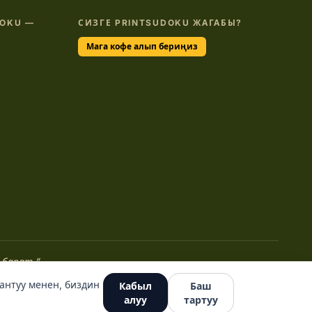
DOKU —
СИЗГЕ PRINTSUDOKU ЖАГАБЫ?
Мага кофе алып бериңиз
 барат.”
антуу менен, биздин
Кабыл
Баш
алуу
тартуу