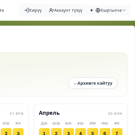
ға
Кирүү
Аккаунт түзүү
Кыргызча
←
Архивге кайтуу
Апрель
31 КҮН
30 КҮН
ИШ
ЖК
ДШ
ШШ
ША
БШ
ЖМ
ИШ
ЖК
2
3
1
2
3
4
5
6
7