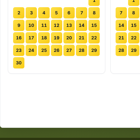
1
1
2
3
4
5
6
7
8
7
8
9
10
11
12
13
14
15
14
15
16
17
18
19
20
21
22
21
22
23
24
25
26
27
28
29
28
29
30