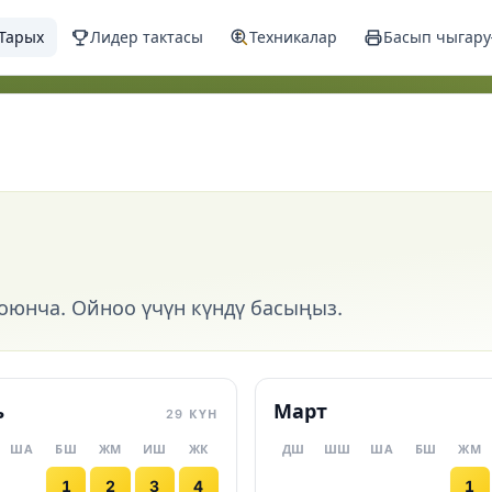
Тарых
Лидер тактасы
Техникалар
Басып чыгару
оюнча. Ойноо үчүн күндү басыңыз.
ь
Март
29 КҮН
ША
БШ
ЖМ
ИШ
ЖК
ДШ
ШШ
ША
БШ
ЖМ
1
2
3
4
1