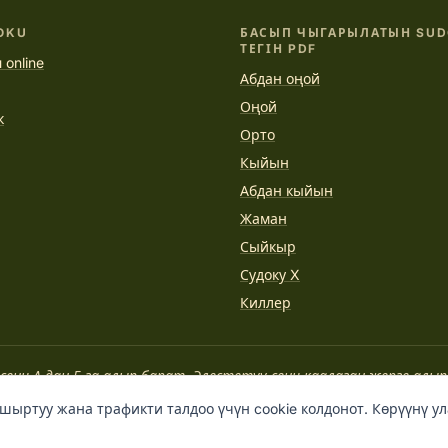
OKU
БАСЫП ЧЫГАРЫЛАТЫН SU
ТЕГІН PDF
 online
Абдан оңой
Оңой
к
Орто
Кыйын
Абдан кыйын
Жаман
Сыйкыр
Судоку X
Киллер
 сени А дан Б га алып барат. Элестетүү сени каалаган жерге алып
АЛЬБЕРТ ЭЙНШТЕЙН
ыртуу жана трафикти талдоо үчүн cookie колдонот. Көрүүнү ул