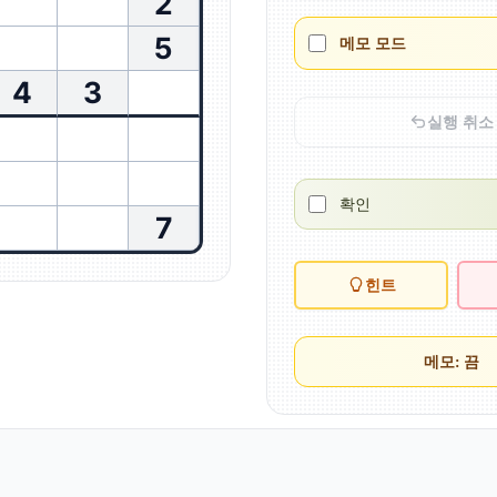
2
5
메모 모드
4
3
실행 취소
확인
7
힌트
메모: 끔