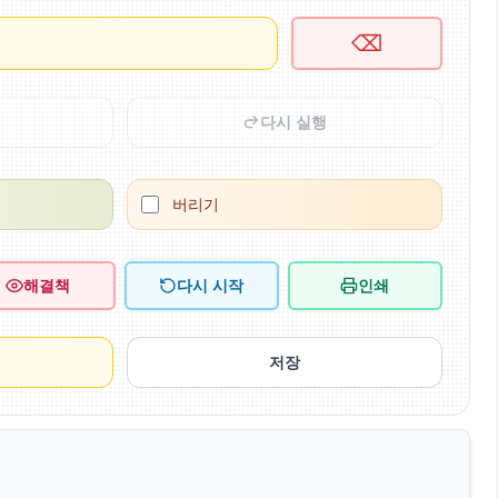
⌫
다시 실행
버리기
해결책
다시 시작
인쇄
저장