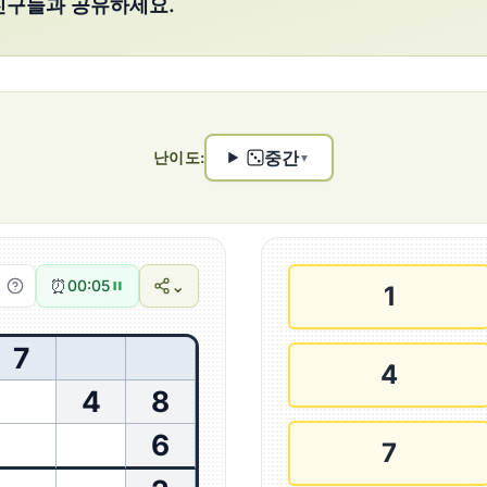
친구들과 공유하세요.
중간
난이도:
▼
⏰
⌄
00:06
1
7
4
4
8
6
7