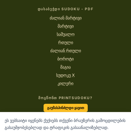
ᲓᲐᲡᲐᲑᲔᲭᲓᲘ SUDOKU - PDF
ძალიან მარტივი
მარტივი
საშუალო
რთული
ძალიან რთული
ბოროტი
მაგია
სუდოკუ X
კილერი
ᲛᲝᲒᲬᲝᲜᲗ PRINTSUDOKU?
გაუმასპინძლდი ყავით
ეს ვებსაიტი იყენებს ქუქიებს თქვენი ბრაუზერის გამოცდილების
გასაუმჯობესებლად და ტრაფიკის გასაანალიზებლად.
“ყოველ ციფრში იმალება ლოგიკის ისტორია, რომელიც