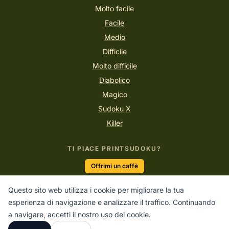
Molto facile
Facile
Medio
Difficile
Molto difficile
Diabolico
Magico
Sudoku X
Killer
TI PIACE PRINTSUDOKU?
Offrimi un caffè
Questo sito web utilizza i cookie per migliorare la tua
esperienza di navigazione e analizzare il traffico. Continuando
“I Sudoku sono ginnastica per il cervello.”
a navigare, accetti il nostro uso dei cookie.
PRINTSUDOKU.COM