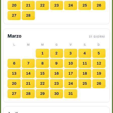
20
21
22
23
24
25
26
27
28
Marzo
31 GIORNI
L
M
M
G
V
S
D
1
2
3
4
5
6
7
8
9
10
11
12
13
14
15
16
17
18
19
20
21
22
23
24
25
26
27
28
29
30
31