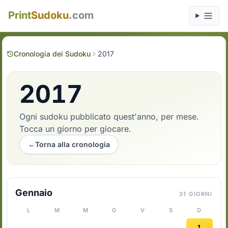
Print
Sudoku
.com
Cronologia dei Sudoku
2017
2017
Ogni sudoku pubblicato quest'anno, per mese.
Tocca un giorno per giocare.
←
Torna alla cronologia
Gennaio
31 GIORNI
L
M
M
G
V
S
D
1