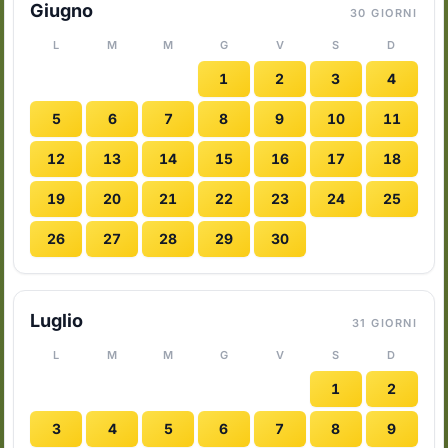
Giugno
30 GIORNI
L
M
M
G
V
S
D
1
2
3
4
5
6
7
8
9
10
11
12
13
14
15
16
17
18
19
20
21
22
23
24
25
26
27
28
29
30
Luglio
31 GIORNI
L
M
M
G
V
S
D
1
2
3
4
5
6
7
8
9