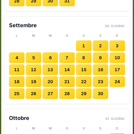
28
29
30
31
Settembre
30 GIORNI
L
M
M
G
V
S
D
1
2
3
4
5
6
7
8
9
10
11
12
13
14
15
16
17
18
19
20
21
22
23
24
25
26
27
28
29
30
Ottobre
31 GIORNI
L
M
M
G
V
S
D