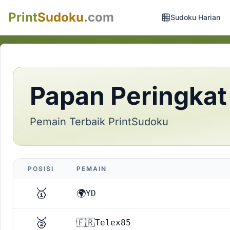
Print
Sudoku
.com
Sudoku Harian
Papan Peringkat
Pemain Terbaik PrintSudoku
POSISI
PEMAIN
🥇
🌍
YD
🥈
🇫🇷
Telex85