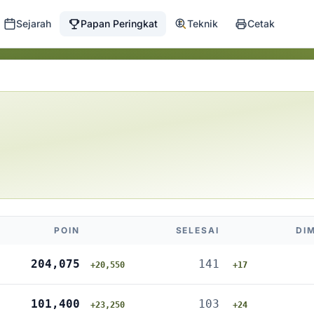
Sejarah
Papan Peringkat
Teknik
Cetak
POIN
SELESAI
DI
204,075
141
+20,550
+17
101,400
103
+23,250
+24