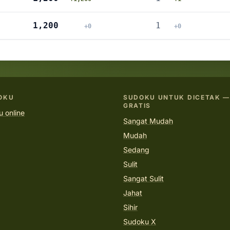
1,200
1
+0
+0
OKU
SUDOKU UNTUK DICETAK —
GRATIS
 online
Sangat Mudah
Mudah
Sedang
Sulit
Sangat Sulit
Jahat
Sihir
Sudoku X