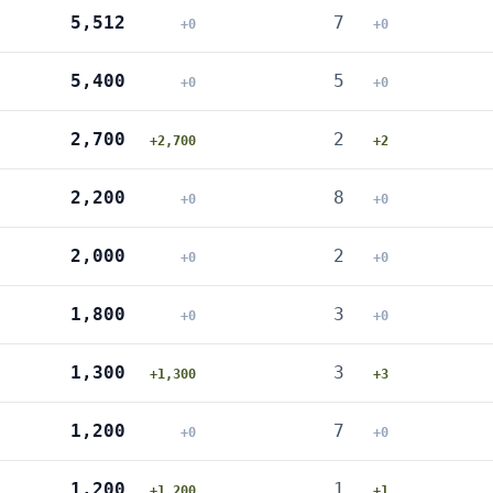
5,512
7
+0
+0
5,400
5
+0
+0
2,700
2
+2,700
+2
2,200
8
+0
+0
2,000
2
+0
+0
1,800
3
+0
+0
1,300
3
+1,300
+3
1,200
7
+0
+0
1,200
1
+1,200
+1