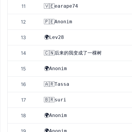
🇻🇪
11
earape74
🇵🇪
12
Anonim
🌍
13
Lev28
🇨🇳
14
后来的我变成了一棵树
🌍
15
Anonim
🇦🇷
16
Tassa
🇧🇷
17
suri
🌍
18
Anonim
🌍
19
Anonim