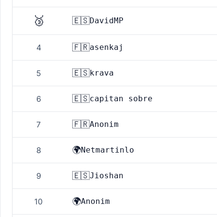
🥉
🇪🇸
DavidMP
🇫🇷
4
asenkaj
🇪🇸
5
krava
🇪🇸
6
capitan sobre
🇫🇷
7
Anonim
🌍
8
Netmartinlo
🇪🇸
9
Jioshan
🌍
10
Anonim