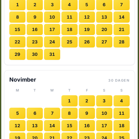
1
2
3
4
5
6
7
8
9
10
11
12
13
14
15
16
17
18
19
20
21
22
23
24
25
26
27
28
29
30
31
Novimber
30 DAGEN
M
T
W
T
F
S
S
1
2
3
4
5
6
7
8
9
10
11
12
13
14
15
16
17
18
19
20
21
22
23
24
25