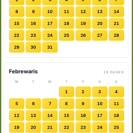
8
9
10
11
12
13
14
15
16
17
18
19
20
21
22
23
24
25
26
27
28
29
30
31
Febrewaris
28 DAGEN
M
T
W
T
F
S
S
1
2
3
4
5
6
7
8
9
10
11
12
13
14
15
16
17
18
19
20
21
22
23
24
25