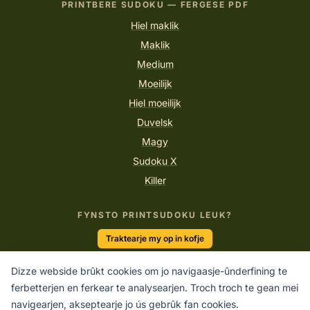
PRINTBERE SUDOKU — FERGESE PDF
Hiel maklik
Maklik
Medium
Moeilijk
Hiel moeilijk
Duvelsk
Magy
Sudoku X
Killer
FYNSTO PRINTSUDOKU LEUK?
Traktearje my op in kofje
Dizze webside brûkt cookies om jo navigaasje-ûnderfining te
ferbetterjen en ferkear te analysearjen. Troch troch te gean mei
“De geast is as in fallskerm, hy wurket allinich as hy iepen is.”
navigearjen, akseptearje jo ús gebrûk fan cookies.
ALBERT EINSTEIN