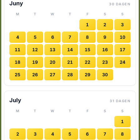
Juny
30 DAGEN
M
T
W
T
F
S
S
1
2
3
4
5
6
7
8
9
10
11
12
13
14
15
16
17
18
19
20
21
22
23
24
25
26
27
28
29
30
July
31 DAGEN
M
T
W
T
F
S
S
1
2
3
4
5
6
7
8