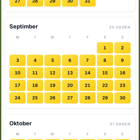
27
28
29
30
31
Septimber
30 DAGEN
M
T
W
T
F
S
S
1
2
3
4
5
6
7
8
9
10
11
12
13
14
15
16
17
18
19
20
21
22
23
24
25
26
27
28
29
30
Oktober
31 DAGEN
M
T
W
T
F
S
S