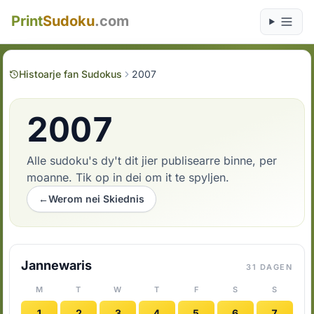
Print
Sudoku
.com
Histoarje fan Sudokus
2007
2007
Alle sudoku's dy't dit jier publisearre binne, per
moanne. Tik op in dei om it te spyljen.
←
Werom nei Skiednis
Jannewaris
31 DAGEN
M
T
W
T
F
S
S
1
2
3
4
5
6
7