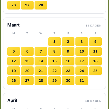
26
27
28
Maart
31 DAGEN
M
T
W
T
F
S
S
1
2
3
4
5
6
7
8
9
10
11
12
13
14
15
16
17
18
19
20
21
22
23
24
25
26
27
28
29
30
31
April
30 DAGEN
M
T
W
T
F
S
S