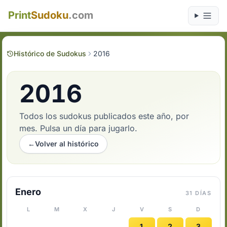
Print
Sudoku
.com
Histórico de Sudokus
2016
2016
Todos los sudokus publicados este año, por
mes. Pulsa un día para jugarlo.
←
Volver al histórico
Enero
31 DÍAS
L
M
X
J
V
S
D
1
2
3