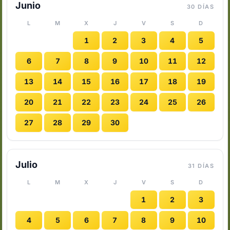
Junio
30 DÍAS
L
M
X
J
V
S
D
1
2
3
4
5
6
7
8
9
10
11
12
13
14
15
16
17
18
19
20
21
22
23
24
25
26
27
28
29
30
Julio
31 DÍAS
L
M
X
J
V
S
D
1
2
3
4
5
6
7
8
9
10