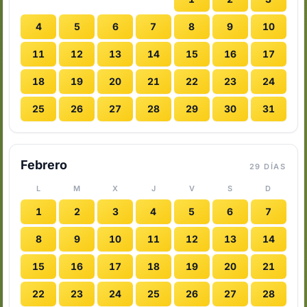
4
5
6
7
8
9
10
11
12
13
14
15
16
17
18
19
20
21
22
23
24
25
26
27
28
29
30
31
Febrero
29 DÍAS
L
M
X
J
V
S
D
1
2
3
4
5
6
7
8
9
10
11
12
13
14
15
16
17
18
19
20
21
22
23
24
25
26
27
28