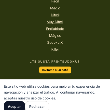
Fácil
Medio
Difícil
Muy Difícil
Endiablado
Mágico
Sudoku X
Killer
¿TE GUSTA PRINTSUDOKU?
Invítame a un café
Este sitio web utiliza cookies para mejorar tu experiencia de
“El único modo de hacer un gran trabajo es amar lo que
navegación y analizar el tráfico. Al continuar navegando,
haces.”
aceptas nuestro uso de cookies.
STEVE JOBS
Aceptar
Rechazar