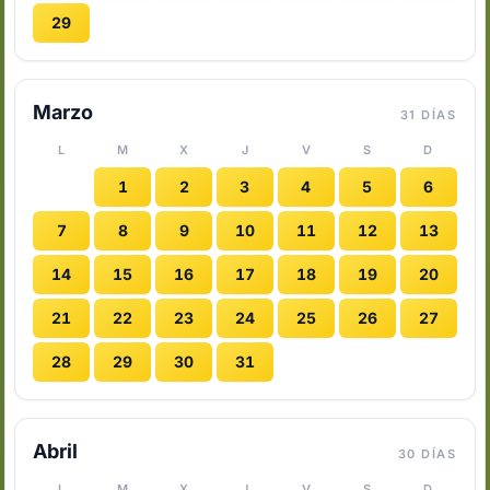
29
Marzo
31 DÍAS
L
M
X
J
V
S
D
1
2
3
4
5
6
7
8
9
10
11
12
13
14
15
16
17
18
19
20
21
22
23
24
25
26
27
28
29
30
31
Abril
30 DÍAS
L
M
X
J
V
S
D