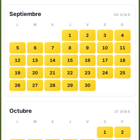
Septiembre
30 DÍAS
L
M
X
J
V
S
D
1
2
3
4
5
6
7
8
9
10
11
12
13
14
15
16
17
18
19
20
21
22
23
24
25
26
27
28
29
30
Octubre
31 DÍAS
L
M
X
J
V
S
D
1
2