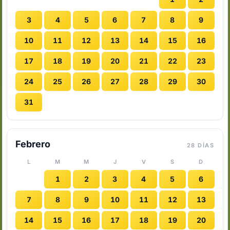
3
4
5
6
7
8
9
10
11
12
13
14
15
16
17
18
19
20
21
22
23
24
25
26
27
28
29
30
31
Febrero
28 DÍAS
L
M
M
J
V
S
D
1
2
3
4
5
6
7
8
9
10
11
12
13
14
15
16
17
18
19
20