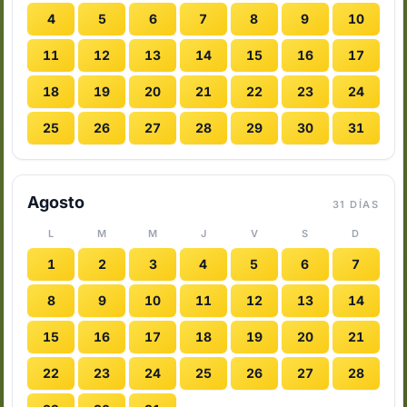
4
5
6
7
8
9
10
11
12
13
14
15
16
17
18
19
20
21
22
23
24
25
26
27
28
29
30
31
Agosto
31 DÍAS
L
M
M
J
V
S
D
1
2
3
4
5
6
7
8
9
10
11
12
13
14
15
16
17
18
19
20
21
22
23
24
25
26
27
28