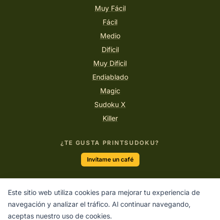
Muy Fácil
Fácil
Medio
Difícil
Muy Difícil
Endiablado
Magic
Sudoku X
Killer
¿TE GUSTA PRINTSUDOKU?
Invítame un café
Este sitio web utiliza cookies para mejorar tu experiencia de
“El único modo de hacer un gran trabajo es amar lo que
navegación y analizar el tráfico. Al continuar navegando,
haces.”
aceptas nuestro uso de cookies.
STEVE JOBS