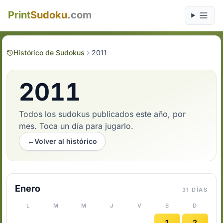
Print
Sudoku
.com
Histórico de Sudokus
2011
2011
Todos los sudokus publicados este año, por
mes. Toca un día para jugarlo.
←
Volver al histórico
Enero
31 DÍAS
L
M
M
J
V
S
D
1
2