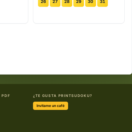
26
27
28
29
30
31
 PDF
¿TE GUSTA PRINTSUDOKU?
Invitame un café