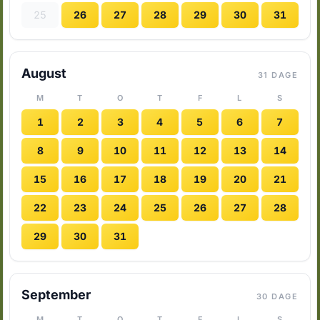
25
26
27
28
29
30
31
August
31 DAGE
M
T
O
T
F
L
S
1
2
3
4
5
6
7
8
9
10
11
12
13
14
15
16
17
18
19
20
21
22
23
24
25
26
27
28
29
30
31
September
30 DAGE
M
T
O
T
F
L
S