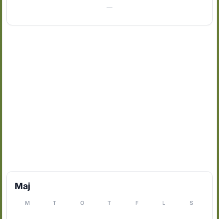
—
Maj
M
T
O
T
F
L
S