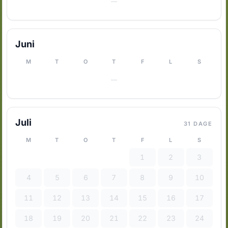
—
Juni
M
T
O
T
F
L
S
—
Juli
31 DAGE
M
T
O
T
F
L
S
1
2
3
4
5
6
7
8
9
10
11
12
13
14
15
16
17
18
19
20
21
22
23
24