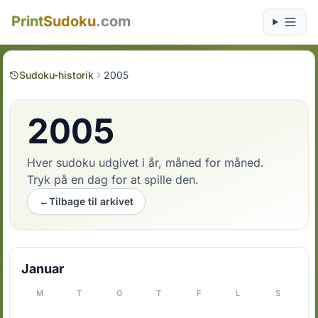
Print
Sudoku
.com
Sudoku-historik
2005
2005
Hver sudoku udgivet i år, måned for måned.
Tryk på en dag for at spille den.
←
Tilbage til arkivet
Januar
M
T
O
T
F
L
S