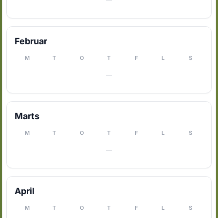
—
Februar
M
T
O
T
F
L
S
—
Marts
M
T
O
T
F
L
S
—
April
M
T
O
T
F
L
S