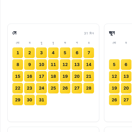
মে
জুন
31 দিন
সো
ম
বু
বৃ
শু
শ
র
সো
ম
1
2
3
4
5
6
7
8
9
10
11
12
13
14
5
6
15
16
17
18
19
20
21
12
13
22
23
24
25
26
27
28
19
20
29
30
31
26
27