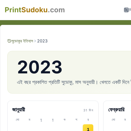
Print
Sudoku
.com
দ
সুডোকুর ইতিহাস
2023
2023
এই বছর প্রকাশিত প্রতিটি সুডোকু, মাস অনুযায়ী। খেলতে একটি দিনে
জানুয়ারী
ফেব্রুয়ারি
31 দিন
সো
ম
বু
বৃ
শু
শ
র
সো
ম
1