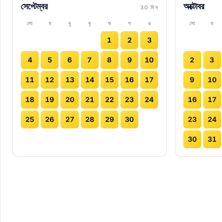
সেপ্টেম্বর
অক্টোবর
30 দিন
সো
ম
বু
বৃ
শু
শ
র
সো
ম
1
2
3
4
5
6
7
8
9
10
2
3
11
12
13
14
15
16
17
9
10
18
19
20
21
22
23
24
16
17
25
26
27
28
29
30
23
24
30
31