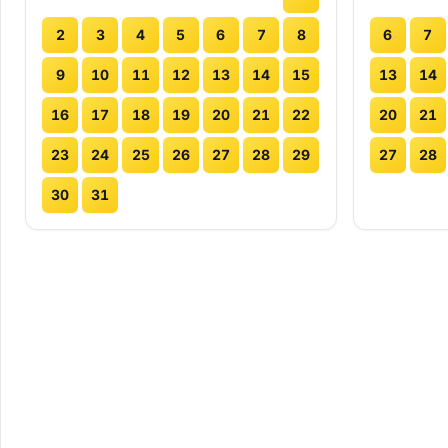
2
3
4
5
6
7
8
6
7
9
10
11
12
13
14
15
13
14
16
17
18
19
20
21
22
20
21
23
24
25
26
27
28
29
27
28
30
31