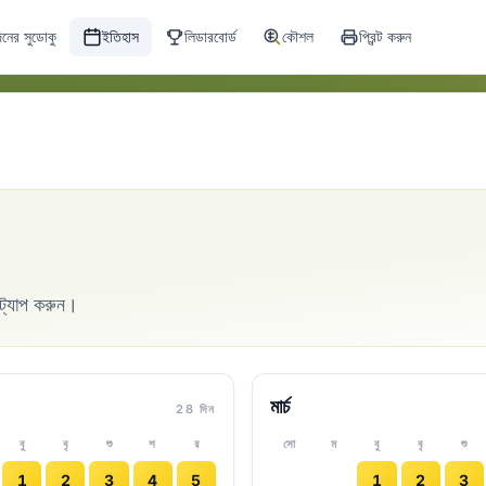
িনের সুডোকু
ইতিহাস
লিডারবোর্ড
কৌশল
প্রিন্ট করুন
 ট্যাপ করুন।
মার্চ
28 দিন
বু
বৃ
শু
শ
র
সো
ম
বু
বৃ
শু
1
2
3
4
5
1
2
3