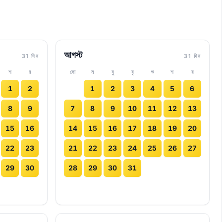
আগস্ট
31 দিন
31 দিন
শ
র
সো
ম
বু
বৃ
শু
শ
র
1
2
1
2
3
4
5
6
8
9
7
8
9
10
11
12
13
15
16
14
15
16
17
18
19
20
22
23
21
22
23
24
25
26
27
29
30
28
29
30
31