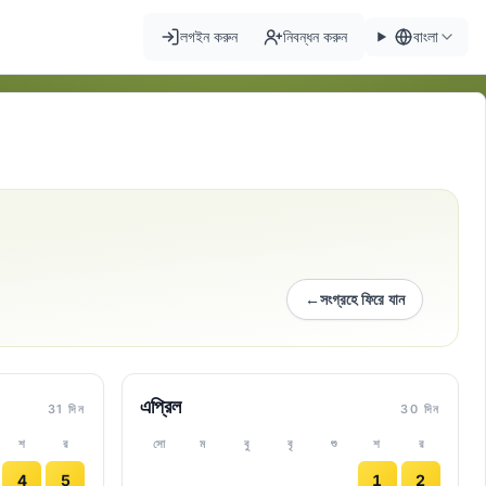
লগইন করুন
নিবন্ধন করুন
বাংলা
←
সংগ্রহে ফিরে যান
এপ্রিল
31 দিন
30 দিন
শ
র
সো
ম
বু
বৃ
শু
শ
র
4
5
1
2