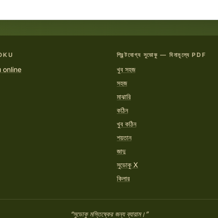
OKU
প্রিন্টযোগ্য সুডোকু — বিনামূল্যে PDF
 online
খুব সহজ
সহজ
মাঝারি
কঠিন
খুব কঠিন
শয়তান
জাদু
সুডোকু X
কিলার
“সুডোকু মস্তিষ্কের জন্য ব্যায়াম।”