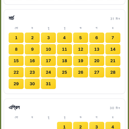
মার্চ
31 দিন
সো
ম
বু
বৃ
শু
শ
র
1
2
3
4
5
6
7
8
9
10
11
12
13
14
15
16
17
18
19
20
21
22
23
24
25
26
27
28
29
30
31
এপ্রিল
30 দিন
সো
ম
বু
বৃ
শু
শ
র
1
2
3
4