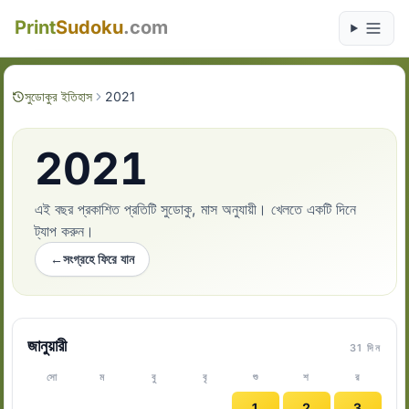
Print
Sudoku
.com
সুডোকুর ইতিহাস
2021
2021
এই বছর প্রকাশিত প্রতিটি সুডোকু, মাস অনুযায়ী। খেলতে একটি দিনে
ট্যাপ করুন।
←
সংগ্রহে ফিরে যান
জানুয়ারী
31 দিন
সো
ম
বু
বৃ
শু
শ
র
1
2
3