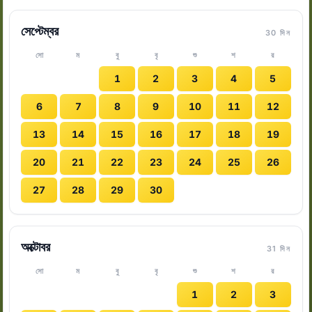
সেপ্টেম্বর
30 দিন
সো
ম
বু
বৃ
শু
শ
র
1
2
3
4
5
6
7
8
9
10
11
12
13
14
15
16
17
18
19
20
21
22
23
24
25
26
27
28
29
30
অক্টোবর
31 দিন
সো
ম
বু
বৃ
শু
শ
র
1
2
3