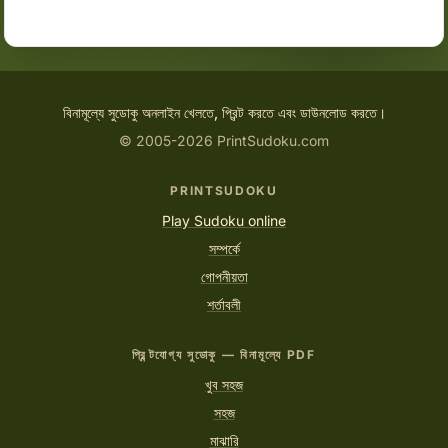
বিনামূল্যে সুডোকু অনলাইন খেলতে, প্রিন্ট করতে এবং ডাউনলোড করতে।
© 2005-2026 PrintSudoku.com
PRINTSUDOKU
Play Sudoku online
সম্পর্কে
গোপনীয়তা
শর্তাবলী
প্রিন্টযোগ্য সুডোকু — বিনামূল্যে PDF
খুব সহজ
সহজ
মাঝারি