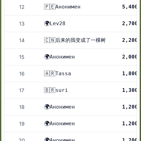
🇵🇪
12
Анонимен
5,400
🌍
13
Lev28
2,700
🇨🇳
14
后来的我变成了一棵树
2,200
🌍
15
Анонимен
2,000
🇦🇷
16
Tassa
1,800
🇧🇷
17
suri
1,300
🌍
18
Анонимен
1,200
🌍
19
Анонимен
1,200
🌍
20
Анонимен
1,200