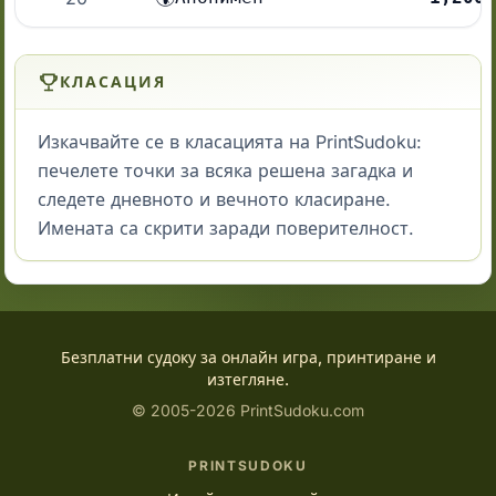
КЛАСАЦИЯ
Изкачвайте се в класацията на PrintSudoku:
печелете точки за всяка решена загадка и
следете дневното и вечното класиране.
Имената са скрити заради поверителност.
Безплатни судоку за онлайн игра, принтиране и
изтегляне.
© 2005-2026 PrintSudoku.com
PRINTSUDOKU