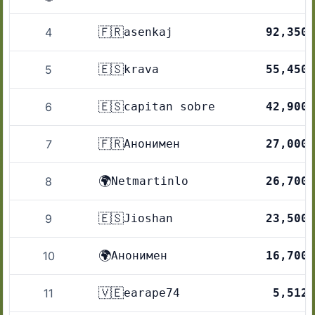
🇫🇷
4
asenkaj
92,350
🇪🇸
5
krava
55,450
🇪🇸
6
capitan sobre
42,900
🇫🇷
7
Анонимен
27,000
🌍
8
Netmartinlo
26,700
🇪🇸
9
Jioshan
23,500
🌍
10
Анонимен
16,700
🇻🇪
11
earape74
5,512