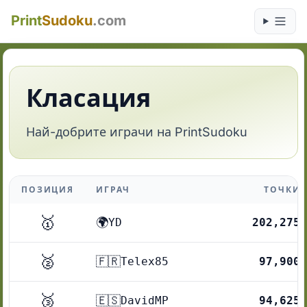
Print
Sudoku
.com
Класация
Най-добрите играчи на PrintSudoku
ПОЗИЦИЯ
ИГРАЧ
ТОЧКИ
🥇
🌍
YD
202,275
🥈
🇫🇷
Telex85
97,900
🥉
🇪🇸
DavidMP
94,625